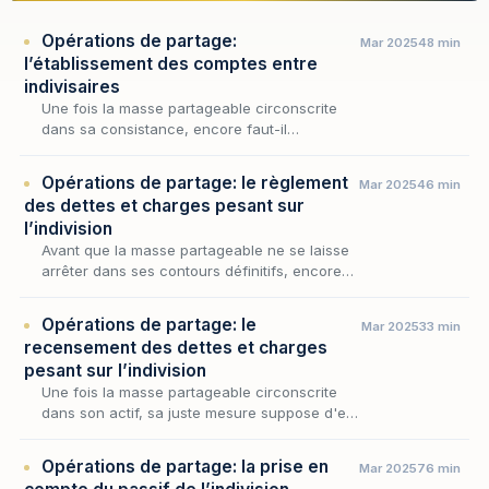
Opérations de partage:
Mar 2025
48 min
l’établissement des comptes entre
indivisaires
Une fois la masse partageable circonscrite
dans sa consistance, encore faut-il
déterminer ce que chaque indivisaire doit à la
communauté et ce qu'il peut en réclamer : tel
Opérations de partage: le règlement
Mar 2025
46 min
est l'of…
des dettes et charges pesant sur
l’indivision
Avant que la masse partageable ne se laisse
arrêter dans ses contours définitifs, encore
faut-il apurer le passif qui grève l'indivision et
déterminer sur quelles ressources il doi…
Opérations de partage: le
Mar 2025
33 min
recensement des dettes et charges
pesant sur l’indivision
Une fois la masse partageable circonscrite
dans son actif, sa juste mesure suppose d'en
retrancher le passif : aucune répartition ne
peut être tenue pour équitable tant que
Opérations de partage: la prise en
Mar 2025
76 min
demeure…