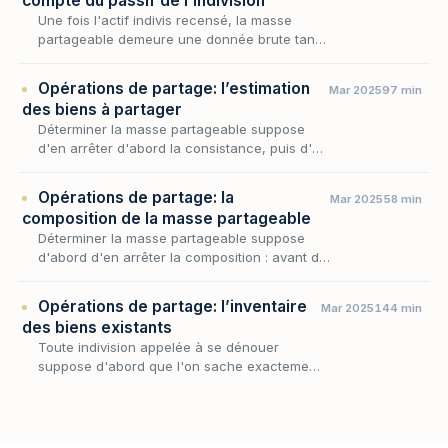
compte du passif de l’indivision
Une fois l'actif indivis recensé, la masse
partageable demeure une donnée brute tant
que le passif qui la grève n'a pas été pris en
compte : c'est par cette soustraction que
Opérations de partage: l’estimation
Mar 2025
97 min
l'acti…
des biens à partager
Déterminer la masse partageable suppose
d'en arrêter d'abord la consistance, puis d'en
fixer la valeur : c'est à cette seconde
opération, l'estimation des biens à partager,
Opérations de partage: la
Mar 2025
58 min
qu'est…
composition de la masse partageable
Déterminer la masse partageable suppose
d'abord d'en arrêter la composition : avant de
fixer ce que chaque copartageant recevra, il
faut savoir sur quels biens, droits et valeurs
Opérations de partage: l’inventaire
Mar 2025
144 min
l…
des biens existants
Toute indivision appelée à se dénouer
suppose d'abord que l'on sache exactement
ce qui se partage : avant de songer à la
répartition, il faut arrêter la consistance
même du patrimo…