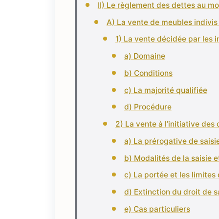
II) Le règlement des dettes au moy
A) La vente de meubles indivis 
1) La vente décidée par les in
a) Domaine
b) Conditions
c) La majorité qualifiée
d) Procédure
2) La vente à l’initiative des 
a) La prérogative de saisi
b) Modalités de la saisie e
c) La portée et les limites 
d) Extinction du droit de s
e) Cas particuliers