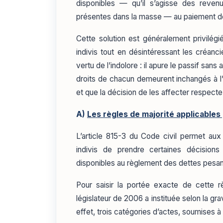
disponibles — qu’il s’agisse des reve
présentes dans la masse — au paiement de
Cette solution est généralement privilégi
indivis tout en désintéressant les créanci
vertu de l’indolore : il apure le passif san
droits de chacun demeurent inchangés à l’i
et que la décision de les affecter respecte 
A)
Les règles de majorité applicables
L’article 815-3 du Code civil permet aux 
indivis de prendre certaines décisions
disponibles au règlement des dettes pesant 
Pour saisir la portée exacte de cette rè
législateur de 2006 a instituée selon la grav
effet, trois catégories d’actes, soumises 