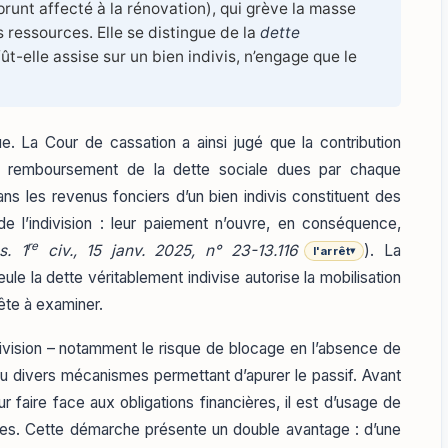
unt affecté à la rénovation), qui grève la masse
s ressources. Elle se distingue de la
dette
 fût-elle assise sur un bien indivis, n’engage que le
e. La Cour de cassation a ainsi jugé que la contribution
 au remboursement de la dette sociale dues par chaque
ns les revenus fonciers d’un bien indivis constituent des
e l’indivision : leur paiement n’ouvre, en conséquence,
re
s. 1
civ., 15 janv. 2025, n° 23-13.116
). La
l'arrêt
▾
ule la dette véritablement indivise autorise la mobilisation
te à examiner.
ndivision – notamment le risque de blocage en l’absence de
vu divers mécanismes permettant d’apurer le passif. Avant
r faire face aux obligations financières, il est d’usage de
nibles. Cette démarche présente un double avantage : d’une