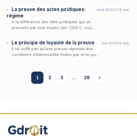
opérations effectivement astreintes à la
La preuve des actes juridiques:
Août 2023
175 min
preuve pa…
régime
À la différence des faits juridiques qui se
prouvent par tout moyen (art. 1358 C. civ.),
les actes juridiques ne peuvent être
prouvés que par la production d’un écrit
Le principe de loyauté de la preuve
Juil 2023
21 min
(art. 1359 C.…
Il ne suffit pas qu’une preuve réponde aux
conditions d’admissibilité fixées par la loi pour
être recevable, il faut encore qu’elle ait été
obtenue loyalement.
1
2
3
…
28
›