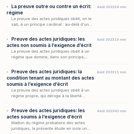
réglementaire ; mais cette règle n’a rien
La preuve outre ou contre un écrit:
Août 2023
24 min
d’absolu, car…
régime
La preuve des actes juridiques obéit, on le
sait, à un principe cardinal : au-delà d'un
certain seuil, l'opération voulue par les
parties ne se prouve que par écrit. Encore
Preuve des actes juridiques: les
Août 2023
15 min
faut-il…
actes non soumis à l’exigence d’écrit
La preuve des actes juridiques obéit à un
régime que domine, dans son principe,
l’exigence d’un écrit mais cette exigence
connaît des limites nettes, là où la loi et la
Preuve des actes juridiques: la
Août 2023
11 min
jurispruden…
condition tenant au montant des actes
soumis à l’exigence d’écrit
La preuve des actes juridiques obéit à un
régime propre, qui déroge à la liberté
gouvernant celle des faits : l'écrit
préconstitué y devient, en principe, la
Preuve des actes juridiques: les
Août 2023
42 min
condition de l'admissi…
actes soumis à l’exigence d’écrit
Maillon du régime probatoire des actes
juridiques, la présente étude en isole un
préalable décisif : celui de la délimitation des