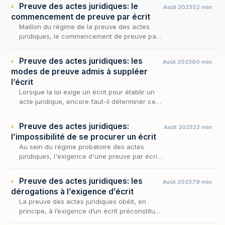
Preuve des actes juridiques: le
Août 2023
52 min
commencement de preuve par écrit
Maillon du régime de la preuve des actes
juridiques, le commencement de preuve par
écrit en constitue l'un des plus subtils
tempéraments : là où la loi exige un écrit
Preuve des actes juridiques: les
Août 2023
60 min
pour les acte…
modes de preuve admis à suppléer
l’écrit
Lorsque la loi exige un écrit pour établir un
acte juridique, encore faut-il déterminer ce
qu'il advient lorsque cet écrit fait défaut : à
quelles conditions, et par quels procédés…
Preuve des actes juridiques:
Août 2023
22 min
l’impossibilité de se procurer un écrit
Au sein du régime probatoire des actes
juridiques, l'exigence d'une preuve par écrit
pour les engagements excédant 1500 euros
ne vaut que tant qu'un écrit pouvait
Preuve des actes juridiques: les
Août 2023
79 min
raisonnablement ê…
dérogations à l’exigence d’écrit
La preuve des actes juridiques obéit, en
principe, à l’exigence d’un écrit préconstitué
dès lors que l’acte excède le seuil