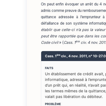
On peut enfin évoquer un arrêt du 4 n
admis comme preuve du remboursement d
quittance adressée à l’emprunteur à 
défaillance de son système informati
établir que celle-ci n’a pas la valeur
peut être rapportée que dans les con
ère
Code civil
» (
Cass. 1
civ. 4 nov. 201
ère
Cass. 1
civ., 4 nov. 2011, n° 10-27.
FAITS
Un établissement de crédit avait, 
informatique, adressé à l’emprunt
d’un prêt qui, en réalité, n’avait p
les termes mêmes de la quittance, 
valait pas libération du débiteur.
PROBLÈME