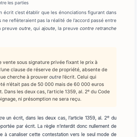
tre les parties
 écrit c’est établir que les énonciations figurant dans
ne reflèteraient pas la réalité de l’accord passé entre
la preuve
outre
, qui
ajoute
, la preuve
contre
retranche
 vente sous signature privée fixant le prix à
u’une clause de réserve de propriété, absente de
enue cherche à prouver
outre
l’écrit. Celui qui
rêté n’était pas de 50 000 mais de 60 000 euros
e
it. Dans les deux cas, l’article 1359, al. 2
du Code
moignage, ni présomption ne sera reçu.
e
e un écrit, dans les deux cas, l’article 1359, al. 2
du
portée par écrit. La règle n’interdit donc nullement de
e à canaliser cette contestation vers le seul mode de