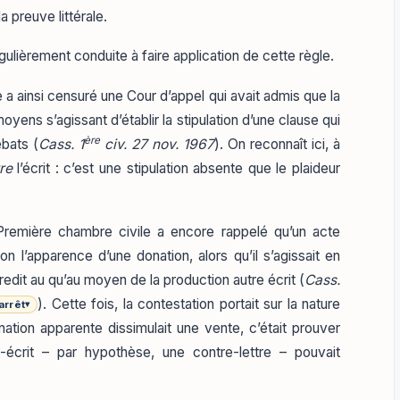
a preuve littérale.
gulièrement conduite à faire application de cette règle.
 a ainsi censuré une Cour d’appel qui avait admis que la
yens s’agissant d’établir la stipulation d’une clause qui
ère
ébats (
Cass. 1
civ. 27 nov. 1967
). On reconnaît ici, à
re
l’écrit : c’est une stipulation absente que le plaideur
 Première chambre civile a encore rappelé qu’un acte
on l’apparence d’une donation, alors qu’il s’agissait en
redit au qu’au moyen de la production autre écrit (
Cass.
). Cette fois, la contestation portait sur la nature
'arrêt
▾
tion apparente dissimulait une vente, c’était prouver
-écrit – par hypothèse, une contre-lettre – pouvait