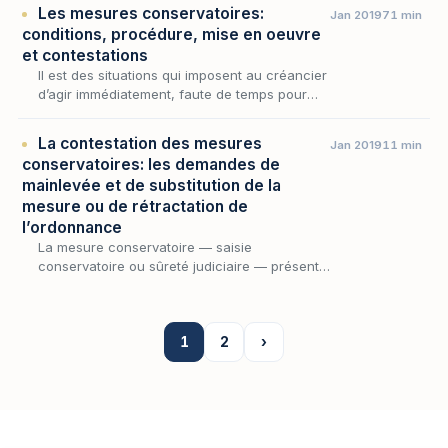
pour devenir opposable et conserver son
Les mesures conservatoires:
Jan 2019
71 min
rang,…
conditions, procédure, mise en oeuvre
et contestations
Il est des situations qui imposent au créancier
d’agir immédiatement, faute de temps pour
obtenir un titre exécutoire, aux fins de se
prémunir de l’insolvabilité de son débiteur
La contestation des mesures
Jan 2019
11 min
en…
conservatoires: les demandes de
mainlevée et de substitution de la
mesure ou de rétractation de
l’ordonnance
La mesure conservatoire — saisie
conservatoire ou sûreté judiciaire — présente
cette singularité d’être autorisée, le plus
souvent, à l’insu du débiteur : le créancier qui
justifie…
1
2
›