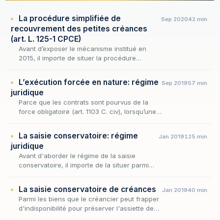
La procédure simplifiée de
Sep 2020
42 min
recouvrement des petites créances
(art. L. 125-1 CPCE)
Avant d’exposer le mécanisme institué en
2015, il importe de situer la procédure
simplifiée dans la cartographie d’ensemble
des voies offertes au créancier impayé. Car
L’exécution forcée en nature: régime
Sep 2019
57 min
cette procéd…
juridique
Parce que les contrats sont pourvus de la
force obligatoire (art. 1103 C. civ), lorsqu’une
partie, qui s’est engagée à fournir une
prestation ou une chose, ne s’exécute pas,
La saisie conservatoire: régime
Jan 2019
125 min
elle d…
juridique
Avant d'aborder le régime de la saisie
conservatoire, il importe de la situer parmi
les mesures conservatoires et d'en cerner la
nature exacte. La saisie conservatoire est,
La saisie conservatoire de créances
Jan 2019
40 min
en effe…
Parmi les biens que le créancier peut frapper
d'indisponibilité pour préserver l'assiette de
son recouvrement futur, les créances que