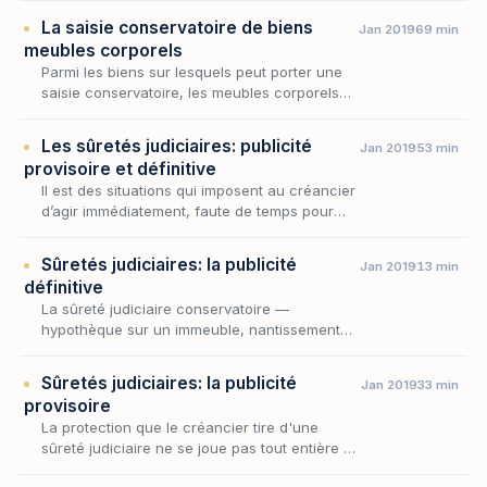
son débiteur détient lui-même sur des tiers
La saisie conservatoire de biens
Jan 2019
69 min
oc…
meubles corporels
Parmi les biens sur lesquels peut porter une
saisie conservatoire, les meubles corporels
occupent une place singulière : objet tangible,
susceptible d'être déplacé, dissimulé ou al…
Les sûretés judiciaires: publicité
Jan 2019
53 min
provisoire et définitive
Il est des situations qui imposent au créancier
d’agir immédiatement, faute de temps pour
obtenir un titre exécutoire, aux fins de se
prémunir contre l’insolvabilité de son débiteu…
Sûretés judiciaires: la publicité
Jan 2019
13 min
définitive
La sûreté judiciaire conservatoire —
hypothèque sur un immeuble, nantissement
d'un fonds de commerce, de parts sociales
ou de valeurs mobilières — naît en deux
Sûretés judiciaires: la publicité
Jan 2019
33 min
temps. Une première…
provisoire
La protection que le créancier tire d'une
sûreté judiciaire ne se joue pas tout entière au
moment où le juge l'autorise : elle dépend,