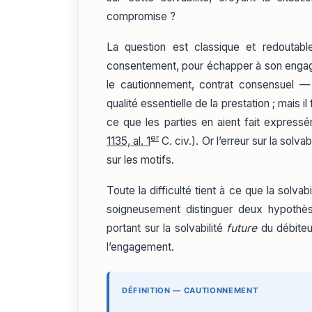
compromise ?
La question est classique et redoutabl
consentement, pour échapper à son enga
le cautionnement, contrat consensuel — a
qualité essentielle de la prestation ; mais i
ce que les parties en aient fait expres
er
1135, al. 1
C. civ.). Or l’erreur sur la solv
sur les motifs.
Toute la difficulté tient à ce que la solv
soigneusement distinguer deux hypothès
portant sur la solvabilité
future
du débiteur
l’engagement.
DÉFINITION — CAUTIONNEMENT