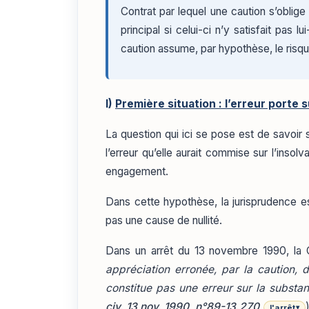
Contrat par lequel une caution s’oblige 
principal si celui-ci n’y satisfait pas 
caution assume, par hypothèse, le risque
I)
Première situation : l’erreur porte s
La question qui ici se pose est de savoir 
l’erreur qu’elle aurait commise sur l’insol
engagement.
Dans cette hypothèse, la jurisprudence e
pas une cause de nullité.
Dans un arrêt du 13 novembre 1990, la
appréciation erronée, par la caution, 
constitue pas une erreur sur la substa
civ. 13 nov. 1990, n°89-13.270
)
l'arrêt
▾