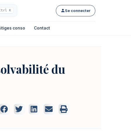
Se connecter
Ctrl K
itiges conso
Contact
olvabilité du