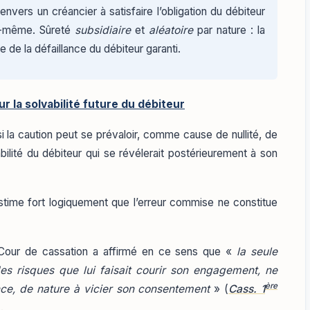
envers un créancier à satisfaire l’obligation du débiteur
lui-même. Sûreté
subsidiaire
et
aléatoire
par nature : la
 de la défaillance du débiteur garanti.
ur la solvabilité future du débiteur
si la caution peut se prévaloir, comme cause de nullité, de
vabilité du débiteur qui se révélerait postérieurement à son
stime fort logiquement que l’erreur commise ne constitue
 Cour de cassation a affirmé en ce sens que «
la seule
des risques que lui faisait courir son engagement, ne
ère
nce, de nature à vicier son consentement
» (
Cass. 1
.