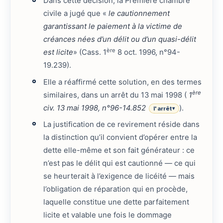
Dans cette décision, la Première chambre
civile a jugé que «
le cautionnement
garantissant le paiement à la victime de
créances nées d’un délit ou d’un quasi-délit
ère
est licite
» (Cass. 1
8 oct. 1996, n°94-
19.239).
Elle a réaffirmé cette solution, en des termes
ère
similaires, dans un arrêt du 13 mai 1998 (
1
civ. 13 mai 1998, n°96-14.852
).
l'arrêt
▾
La justification de ce revirement réside dans
la distinction qu’il convient d’opérer entre la
dette elle-même et son fait générateur : ce
n’est pas le délit qui est cautionné — ce qui
se heurterait à l’exigence de licéité — mais
l’obligation de réparation qui en procède,
laquelle constitue une dette parfaitement
licite et valable une fois le dommage