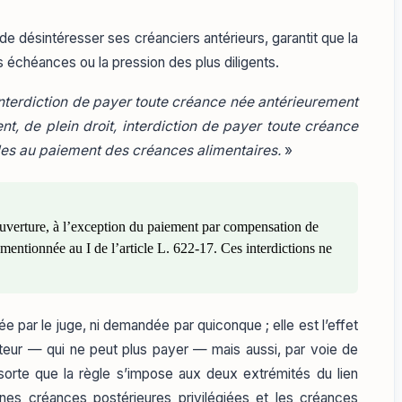
r de désintéresser ses créanciers antérieurs, garantit que la
s échéances ou la pression des plus diligents.
interdiction de payer toute créance née antérieurement
, de plein droit, interdiction de payer toute créance
bles au paiement des créances alimentaires.
»
ouverture, à l’exception du paiement par compensation de
mentionnée au I de l’article L. 622-17. Ces interdictions ne
ée par le juge, ni demandée par quiconque ; elle est l’effet
biteur — qui ne peut plus payer — mais aussi, par voie de
 sorte que la règle s’impose aux deux extrémités du lien
es créances postérieures privilégiées et les créances