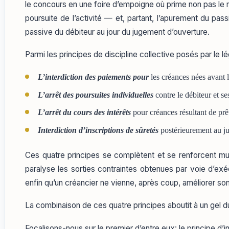
le concours en une foire d’empoigne où prime non pas le mér
poursuite de l’activité — et, partant, l’apurement du pa
passive du débiteur au jour du jugement d’ouverture.
Parmi les principes de discipline collective posés par le 
L’interdiction des paiements pour
les créances nées avant 
L’arrêt des poursuites individuelles
contre le débiteur et s
L’arrêt du cours des intérêts
pour créances résultant de pr
Interdiction d’inscriptions de sûretés
postérieurement au j
Ces quatre principes se complètent et se renforcent mutue
paralyse les sorties contraintes obtenues par voie d’exéc
enfin qu’un créancier ne vienne, après coup, améliorer son
La combinaison de ces quatre principes aboutit à un gel d
Focalisons-nous sur le premier d’entre eux: le principe d’