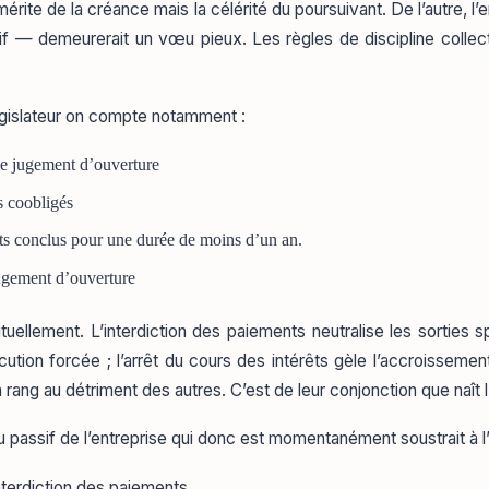
ite de la créance mais la célérité du poursuivant. De l’autre, l’en
ssif — demeurerait un vœu pieux. Les règles de discipline collec
législateur on compte notamment :
le jugement d’ouverture
es coobligés
êts conclus pour une durée de moins d’un an.
ugement d’ouverture
llement. L’interdiction des paiements neutralise les sorties spo
ution forcée ; l’arrêt du cours des intérêts gèle l’accroissement
 rang au détriment des autres. C’est de leur conjonction que naît l
u passif de l’entreprise qui donc est momentanément soustrait à 
interdiction des paiements.