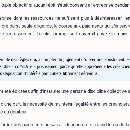
e triple objectif si aucun répit n’était consenti à l’entreprise penda
reprise dont les ressources ne suffisent plus à désintéresser l’
gré de sa seule diligence, la course aux paiements qui s’ensuivra
 redressement. Le plus prompt se trouverait payé ; le moins vi
ble des règles qui, à compter du jugement d’ouverture, soustraient les c
t dite «
collective
» précisément parce qu’elle appréhende les créancie
taposition d’intérêts particuliers librement défendus.
nt été édictées afin d’instaurer une certaine discipline collective
d’une part, la nécessité de maintenir l’égalité entre les créanciers 
ne du débiteur.
l’ordre des paiements ne saurait dépendre de la rapidité ou de l