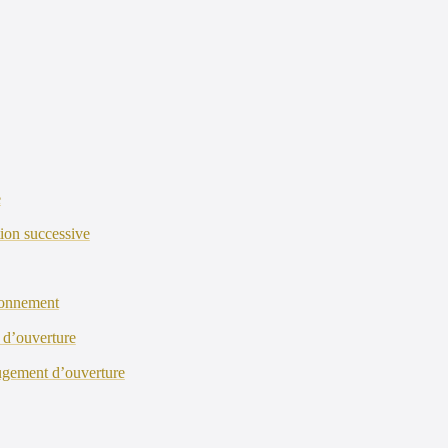
e
tion successive
tionnement
 d’ouverture
jugement d’ouverture