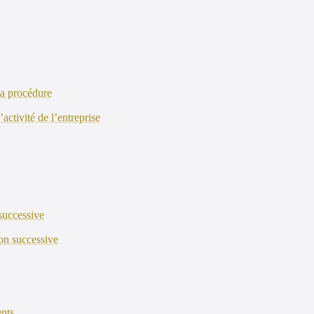
la procédure
activité de l’entreprise
 successive
ion successive
ents