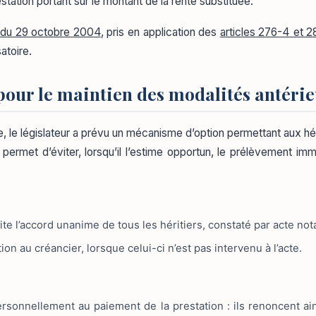
tation portant sur le montant de la rente substituée.
 du 29 octobre 2004
, pris en application des
articles 276-4 et 
atoire.
s pour le maintien des modalités antéri
, le législateur a prévu un mécanisme d’option permettant aux hér
rmet d’éviter, lorsqu’il l’estime opportun, le prélèvement immédi
ite l’accord unanime de tous les héritiers, constaté par acte not
ion au créancier, lorsque celui-ci n’est pas intervenu à l’acte.
personnellement au paiement de la prestation : ils renoncent ain