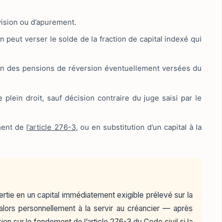
vision ou d’apurement.
 peut verser le solde de la fraction de capital indexé qui
tion des pensions de réversion éventuellement versées du
plein droit, sauf décision contraire du juge saisi par le
ement de
l’article 276-3
, ou en substitution d’un capital à la
ertie en un capital immédiatement exigible prélevé sur la
t alors personnellement à la servir au créancier — après
n sur le fondement de l’article 276-3 du Code civil si la