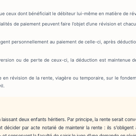
ue ceux dont bénéficiait le débiteur lui-même en matière de ré
lités de paiement peuvent faire l’objet d’une révision et chacun
obligent personnellement au paiement de celle-ci, après déduc
version ou de perte de ceux-ci, la déduction est maintenue de 
e en révision de la rente, viagère ou temporaire, sur le fond
il.
issant deux enfants héritiers. Par principe, la rente serait conv
 décider par acte notarié de maintenir la rente : ils s’obligen
t conservent la faculté de saisir le juge d’une demande en révisio