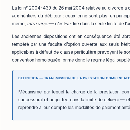
La
loi n° 2004-439 du 26 mai 2004
relative au divorce a o
aux héritiers du débiteur : ceux-ci ne sont plus, en princi
même,
intra vires
— c’est-à-dire dans la seule limite de l’ac
Les anciennes dispositions ont en conséquence été abr
tempéré par une faculté d’option ouverte aux seuls hériti
applicables à défaut de clause particulière prévoyant le so
convention homologuée, prime donc le régime légal supplét
DÉFINITION — TRANSMISSION DE LA PRESTATION COMPENSATO
Mécanisme par lequel la charge de la prestation comp
successoral et acquittée dans la limite de celui-ci — e
reprendre à leur compte les modalités de paiement anté