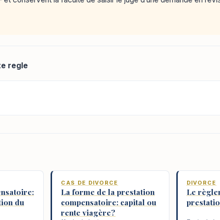
te regle
CAS DE DIVORCE
DIVORCE
nsatoire:
La forme de la prestation
Le règle
ation du
compensatoire: capital ou
prestati
rente viagère?