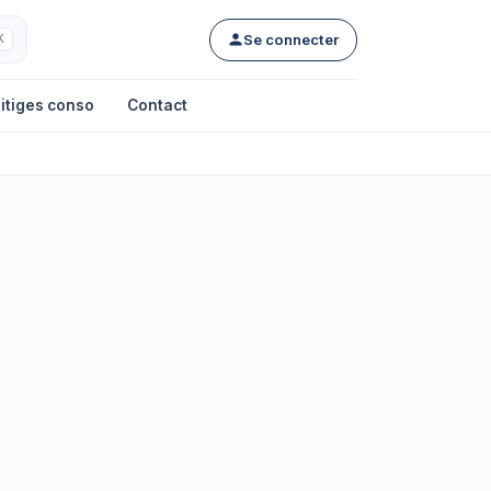
Se connecter
K
itiges conso
Contact