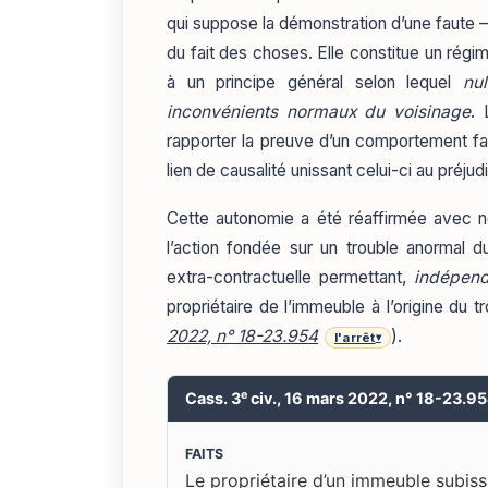
qui suppose la démonstration d’une faute —
du fait des choses. Elle constitue un rég
à un principe général selon lequel
nu
inconvénients normaux du voisinage
. 
rapporter la preuve d’un comportement fau
lien de causalité unissant celui-ci au préjudi
Cette autonomie a été réaffirmée avec ne
l’action fondée sur un trouble anormal du
extra-contractuelle permettant,
indépend
propriétaire de l’immeuble à l’origine du t
2022, n° 18-23.954
).
l'arrêt
▾
e
Cass. 3
civ., 16 mars 2022, n° 18-23.9
FAITS
Le propriétaire d’un immeuble subis