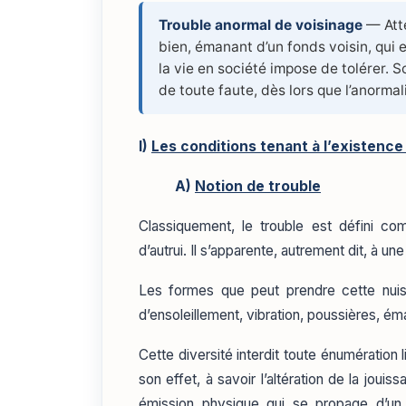
Trouble anormal de voisinage
— Atte
bien, émanant d’un fonds voisin, qui
la vie en société impose de tolérer. S
de toute faute, dès lors que l’anormal
I)
Les conditions tenant à l’existence
A)
Notion de trouble
Classiquement, le trouble est défini c
d’autrui. Il s’apparente, autrement dit, à un
Les formes que peut prendre cette nuisa
d’ensoleillement, vibration, poussières, ém
Cette diversité interdit toute énumération l
son effet, à savoir l’altération de la jouis
émission physique qui se propage d’un 