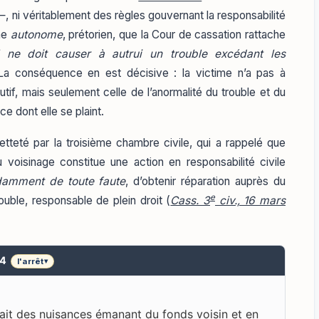
, ni véritablement des règles gouvernant la responsabilité
ime
autonome
, prétorien, que la Cour de cassation rattache
l ne doit causer à autrui un trouble excédant les
La conséquence en est décisive : la victime n’a pas à
tif, mais seulement celle de l’anormalité du trouble et du
ce dont elle se plaint.
tteté par la troisième chambre civile, qui a rappelé que
 voisinage constitue une action en responsabilité civile
amment de toute faute
, d’obtenir réparation auprès du
e
rouble, responsable de plein droit (
Cass. 3
civ., 16 mars
54
l'arrêt
▾
sait des nuisances émanant du fonds voisin et en