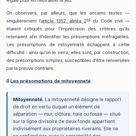
légale pour en neutraliser le jeu.
On observera, par ailleurs, que les anciens textes —
nd
singulièrement l’
article 1352, alinéa 2
du Code civil —
étaient critiqués pour l’imprécision des critères qu’ils
retenaient afin d’identifier les présomptions irréfragables.
Les présomptions de mitoyenneté échappent à cette
difficulté : ainsi qu’on le verra, elles sont, par construction,
des présomptions
simples
, susceptibles d’être renversées
par la preuve contraire.
I)
Les présomptions de mitoyenneté
Mitoyenneté.
La mitoyenneté désigne le rapport
de droit en vertu duquel un élément de
séparation — mur, clôture, haie ou fossé — situé
sur la ligne divisoire de deux fonds appartient
indivisément aux propriétaires riverains. Elle ne
se confond pas avec la copropriété des