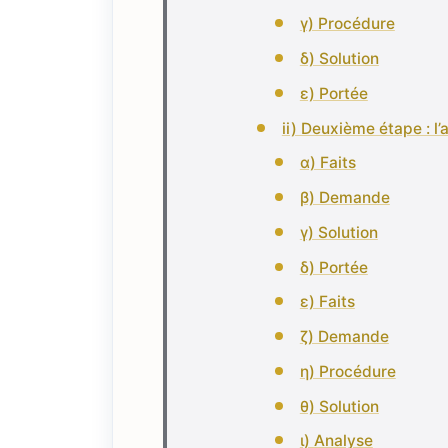
γ) Procédure
δ) Solution
ε) Portée
ii) Deuxième étape : 
α) Faits
β) Demande
γ) Solution
δ) Portée
ε) Faits
ζ) Demande
η) Procédure
θ) Solution
ι) Analyse