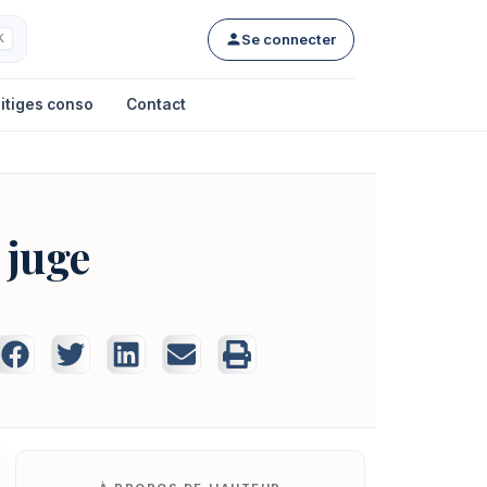
Se connecter
K
itiges conso
Contact
 juge