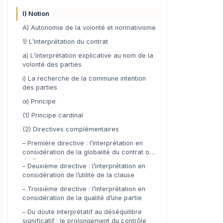
I) Notion
A) Autonomie de la volonté et normativisme
1) L’interprétation du contrat
a) L’interprétation explicative au nom de la
volonté des parties
i) La recherche de la commune intention
des parties
α) Principe
(1) Principe cardinal
(2) Directives complémentaires
– Première directive : l’interprétation en
considération de la globalité du contrat ou
de l’ensemble contractuel
– Deuxième directive : l’interprétation en
considération de l’utilité de la clause
– Troisième directive : l’interprétation en
considération de la qualité d’une partie
– Du doute interprétatif au déséquilibre
significatif : le prolongement du contrôle