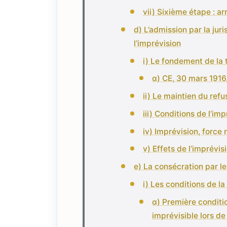
vii) Sixième étape : a
d) L’admission par la jur
l’imprévision
i) Le fondement de la 
α) CE, 30 mars 1916
ii) Le maintien du refu
iii) Conditions de l’im
iv) Imprévision, force 
v) Effets de l’imprévis
e) La consécration par le 
i) Les conditions de la
α) Première conditi
imprévisible lors de