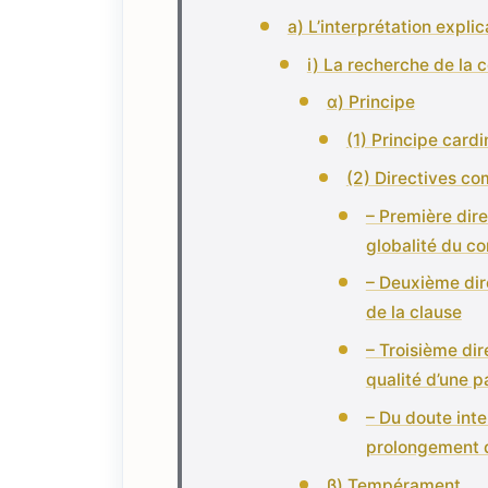
a) L’interprétation expli
i) La recherche de la 
α) Principe
(1) Principe cardi
(2) Directives c
– Première dire
globalité du co
– Deuxième direc
de la clause
– Troisième dir
qualité d’une p
– Du doute inter
prolongement d
β) Tempérament