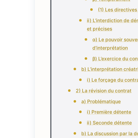
(1) Les directives
ii) L’interdiction de dé
et précises
α) Le pouvoir souve
d’interprétation
β) L’exercice du con
b) L’interprétation créatr
i) Le forçage du contr
2) La révision du contrat
a) Problématique
i) Première détente
ii) Seconde détente
b) La discussion par la d