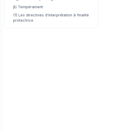
β) Tempérament
(1) Les directives d’interprétation à finalité
protectrice
ii) L’interdiction de dénaturer le sens et la
portée de stipulations claires et précises
α) Le pouvoir souverain d’interprétation des
juges du fond en matière d’interprétation
β) L’exercice du contrôle de la dénaturation
par la Cour de cassation
b) L’interprétation créatrice au nom de la
loi, de l’équité et les usages
i) Le forçage du contrat ou le pouvoir
créateur du juge
2) La révision du contrat
a) Problématique
i) Première détente
ii) Seconde détente
b) La discussion par la doctrine de la