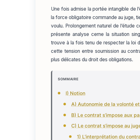
Une fois admise la portée intangible de 
la force obligatoire commande au juge, tier
voulu. Prolongement naturel de l’étude c
présente analyse cerne la situation sing
trouve à la fois tenu de respecter la loi 
cette tension entre soumission au contra
plus délicates du droit des obligations.
SOMMAIRE
I) Notion
A) Autonomie de la volonté e
B) Le contrat s’impose aux pa
C) Le contrat s’impose au jug
1) L’interprétation du contr