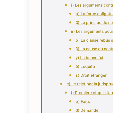
i) Les arguments contr
α) La force obligato
β) Le principe de n
ii) Les arguments pour 
α) La clause rebus s
β) La cause du cont
γ) La bonne foi
δ) L’équité
ε) Droit étranger
c) Le rejet par la jurispr
i) Première étape : l’
α) Faits
β) Demande