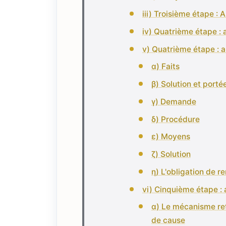
iii) Troisième étape 
iv) Quatrième étape : 
v) Quatrième étape : 
α) Faits
β) Solution et porté
γ) Demande
δ) Procédure
ε) Moyens
ζ) Solution
η) L'obligation de r
vi) Cinquième étape : 
α) Le mécanisme rete
de cause