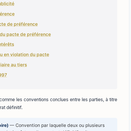
blicité
férence
cte de préférence
n du pacte de préférence
ntérêts
lu en violation du pacte
aire au tiers
1997
 comme les conventions conclues entre les parties, à titre
at définitif.
ire)
— Convention par laquelle deux ou plusieurs