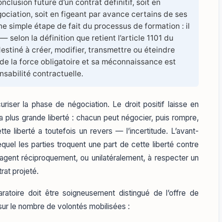
clusion future d’un contrat définitif, soit en
ciation, soit en figeant par avance certains de ses
ne simple étape de fait du processus de formation : il
 selon la définition que retient l’article 1101 du
stiné à créer, modifier, transmettre ou éteindre
té de la force obligatoire et sa méconnaissance est
nsabilité contractuelle.
uriser la phase de négociation. Le droit positif laisse en
la plus grande liberté : chacun peut négocier, puis rompre,
te liberté a toutefois un revers — l’incertitude. L’avant-
equel les parties troquent une part de cette liberté contre
ngagent réciproquement, ou unilatéralement, à respecter un
rat projeté.
ratoire doit être soigneusement distingué de l’offre de
e sur le nombre de volontés mobilisées :