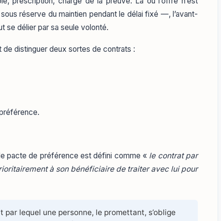
le, prescription, charge de la preuve. Là où l’offre n’est
 sous réserve du maintien pendant le délai fixé —, l’avant-
t se délier par sa seule volonté.
t de distinguer deux sortes de contrats :
 préférence.
l, le pacte de préférence est défini comme «
le contrat par
oritairement à son bénéficiaire de traiter avec lui pour
par lequel une personne, le promettant, s’oblige