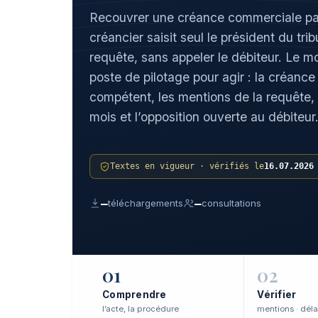
Recouvrer une créance commerciale par 
créancier saisit seul le président du t
requête, sans appeler le débiteur. Le m
poste de pilotage pour agir : la créance
compétent, les mentions de la requête, l
mois et l’opposition ouverte au débiteur
Textes en vigueur · vérifiés le
16.07.2026
—
—
téléchargements
consultations
01
02
Comprendre
Vérifier
l’acte, la procédure
mentions · déla