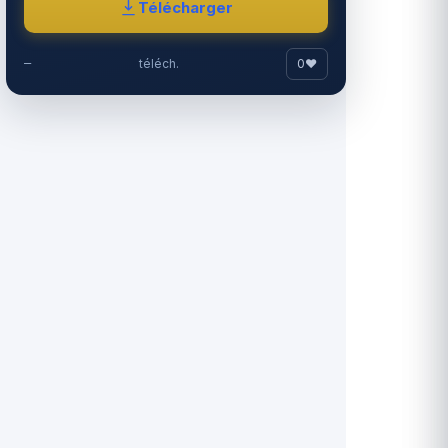
Télécharger
0
♥
—
téléch.