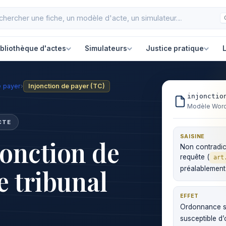
ibliothèque d'actes
Simulateurs
Justice pratique
L
e payer
›
Injonction de payer (TC)
injonctio
Modèle Word 
CTE
SAISINE
jonction de
Non contradict
requête (
art
e tribunal
préalablement
EFFET
Ordonnance si
susceptible d’