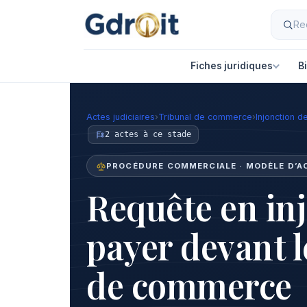
Fiches juridiques
B
Actes judiciaires
›
Tribunal de commerce
›
Injonction d
2 actes à ce stade
PROCÉDURE COMMERCIALE · MODÈLE D’A
Requête en in
payer devant l
de commerce