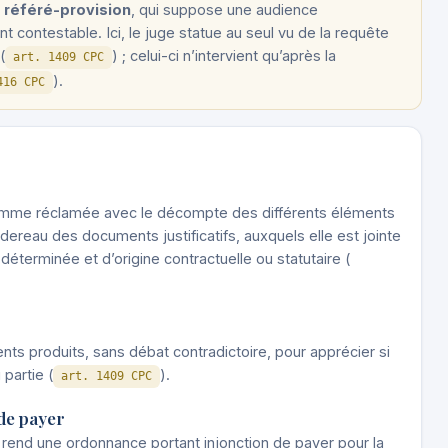
e
référé-provision
, qui suppose une audience
t contestable. Ici, le juge statue au seul vu de la requête
(
) ; celui-ci n’intervient qu’après la
art. 1409 CPC
).
416 CPC
somme réclamée avec le décompte des différents éléments
dereau des documents justificatifs, auxquels elle est jointe
e déterminée et d’origine contractuelle ou statutaire (
ts produits, sans débat contradictoire, pour apprécier si
partie (
).
art. 1409 CPC
de payer
e rend une ordonnance portant injonction de payer pour la