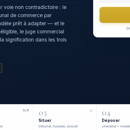
voie non contradictoire : le
ribunal de commerce par
odèle prêt à adapter — et le
Gr
 éligible, le juge commercial
a signification dans les trois
.
03
04
0/8
○
Situer
Déposer
is
tribunal, huissier, avocat
checklist + modè