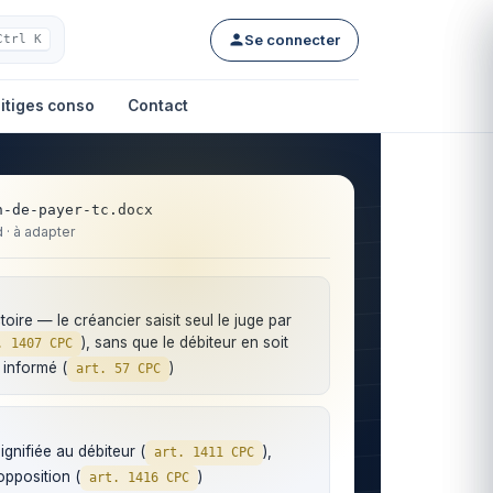
Se connecter
Ctrl K
itiges conso
Contact
n-de-payer-tc.docx
· à adapter
oire — le créancier saisit seul le juge par
), sans que le débiteur en soit
. 1407 CPC
 informé (
)
art. 57 CPC
gnifiée au débiteur (
),
art. 1411 CPC
opposition (
)
art. 1416 CPC