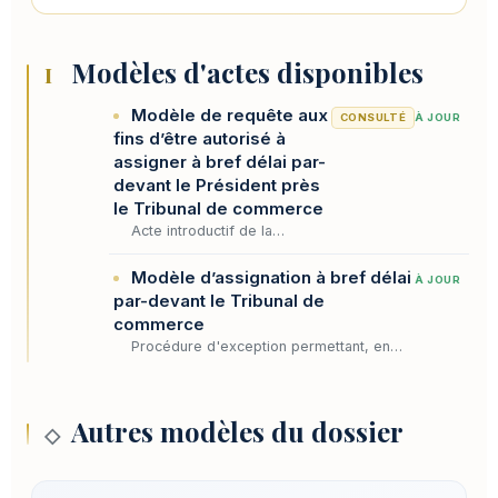
Modèles d'actes disponibles
I
Modèle de requête aux
CONSULTÉ
À JOUR
fins d’être autorisé à
assigner à bref délai par-
devant le Président près
le Tribunal de commerce
Acte introductif de la
procédure à bref délai
permettant, en cas
Modèle d’assignation à bref délai
À JOUR
d'urgence, d'obtenir du
par-devant le Tribunal de
Président du tribunal de
commerce
commerce une autorisation
Procédure d'exception permettant, en
d'abrègement des…
cas d'urgence, d'obtenir rapidement un
jugement au fond avec autorité de chose
jugée. Contrairement au référé qui
Autres modèles du dossier
statue…
◇