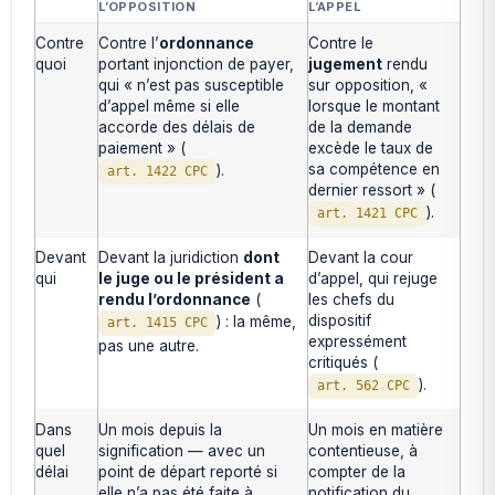
L’OPPOSITION
L’APPEL
Contre
Contre l’
ordonnance
Contre le
quoi
portant injonction de payer,
jugement
rendu
qui « n’est pas susceptible
sur opposition, «
d’appel même si elle
lorsque le montant
accorde des délais de
de la demande
paiement » (
excède le taux de
sa compétence en
).
art. 1422 CPC
dernier ressort » (
).
art. 1421 CPC
Devant
Devant la juridiction
dont
Devant la cour
qui
le juge ou le président a
d’appel, qui rejuge
rendu l’ordonnance
(
les chefs du
dispositif
) : la même,
art. 1415 CPC
expressément
pas une autre.
critiqués (
).
art. 562 CPC
Dans
Un mois depuis la
Un mois en matière
quel
signification — avec un
contentieuse, à
délai
point de départ reporté si
compter de la
elle n’a pas été faite à
notification du