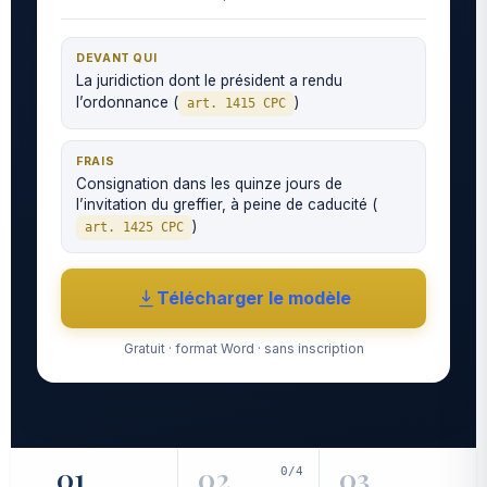
DEVANT QUI
La juridiction dont le président a rendu
l’ordonnance (
)
art. 1415 CPC
FRAIS
Consignation dans les quinze jours de
l’invitation du greffier, à peine de caducité (
)
art. 1425 CPC
Télécharger le modèle
Gratuit · format Word · sans inscription
01
02
03
0/4