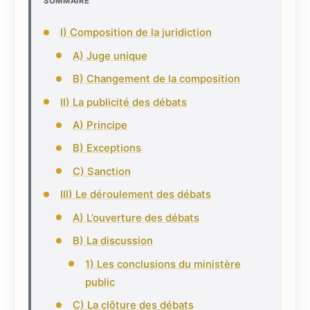
SOMMAIRE
I) Composition de la juridiction
A) Juge unique
B) Changement de la composition
II) La publicité des débats
A) Principe
B) Exceptions
C) Sanction
III) Le déroulement des débats
A) L’ouverture des débats
B) La discussion
1) Les conclusions du ministère
public
C) La clôture des débats