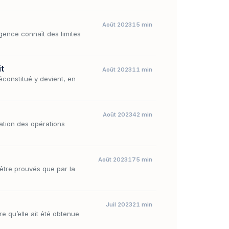
Août 2023
15 min
gence connaît des limites
it
Août 2023
11 min
réconstitué y devient, en
Août 2023
42 min
tation des opérations
Août 2023
175 min
t être prouvés que par la
Juil 2023
21 min
re qu’elle ait été obtenue