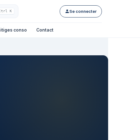
Se connecter
Ctrl K
itiges conso
Contact