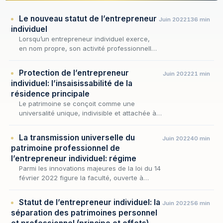
Le nouveau statut de l’entrepreneur
Juin 2022
136 min
individuel
Lorsqu’un entrepreneur individuel exerce,
en nom propre, son activité professionnelle,
il s’expose à ce que la totalité de son
patrimoine – professionnel et personnel –
Protection de l’entrepreneur
Juin 2022
21 min
soit saisie…
individuel: l’insaisissabilité de la
résidence principale
Le patrimoine se conçoit comme une
universalité unique, indivisible et attachée à
la personne, qui fait de l'ensemble des biens
du débiteur le gage commun de ses
La transmission universelle du
Juin 2022
40 min
créanciers ; c'est…
patrimoine professionnel de
l’entrepreneur individuel: régime
Parmi les innovations majeures de la loi du 14
février 2022 figure la faculté, ouverte à
l'entrepreneur individuel, de transmettre
entre vifs l'intégralité de son patrimoine
Statut de l’entrepreneur individuel: la
Juin 2022
56 min
profes…
séparation des patrimoines personnel