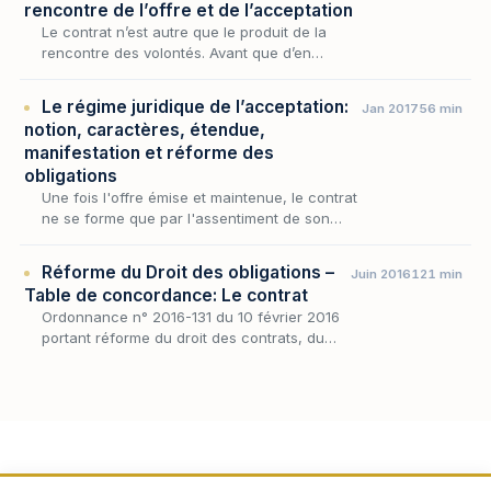
rencontre de l’offre et de l’acceptation
Le contrat n’est autre que le produit de la
rencontre des volontés. Avant que d’en
décrire le mécanisme, encore faut-il
s’entendre sur la notion même de contrat,
Le régime juridique de l’acceptation:
Jan 2017
56 min
car c’est elle qui…
notion, caractères, étendue,
manifestation et réforme des
obligations
Une fois l'offre émise et maintenue, le contrat
ne se forme que par l'assentiment de son
destinataire : l'acceptation est ce second
versant de la rencontre de l'offre et de
Réforme du Droit des obligations –
Juin 2016
121 min
l'accep…
Table de concordance: Le contrat
Ordonnance n° 2016-131 du 10 février 2016
portant réforme du droit des contrats, du
régime général et de la preuve des
obligations (Télécharger)