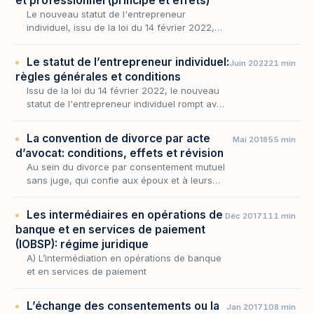
et professionnel (principe et effets)
Le nouveau statut de l'entrepreneur
individuel, issu de la loi du 14 février 2022,
repose tout entier sur une idée simple et
longtemps refusée par le droit français : une
Le statut de l’entrepreneur individuel:
Juin 2022
21 min
même pers…
règles générales et conditions
Issu de la loi du 14 février 2022, le nouveau
statut de l'entrepreneur individuel rompt avec
le dogme de l'unité du patrimoine en
attachant de plein droit, à toute personne
La convention de divorce par acte
Mai 2018
55 min
physiqu…
d’avocat: conditions, effets et révision
Au sein du divorce par consentement mutuel
sans juge, qui confie aux époux et à leurs
avocats le pouvoir de défaire le mariage sans
l'intervention d'un magistrat, la convention
Les intermédiaires en opérations de
Déc 2017
111 min
con…
banque et en services de paiement
(IOBSP): régime juridique
A) L’intermédiation en opérations de banque
et en services de paiement
L’échange des consentements ou la
Jan 2017
108 min