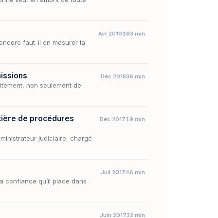
Avr 2019
163 min
encore faut-il en mesurer la
missions
Déc 2018
36 min
raitement, non seulement de
atière de procédures
Déc 2017
19 min
ministrateur judiciaire, chargé
Juil 2017
46 min
 la confiance qu’il place dans
Juin 2017
32 min