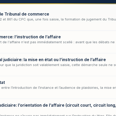
 le Tribunal de commerce
0-2 et 861 du CPC que, une fois saisie, la formation de jugement du Tr
rce: l’instruction de l’affaire
t de l'affaire n'est pas immédiatement scellé : avant que les débats ne 
judiciaire: la mise en état ou l’instruction de l’affaire
pour que la juridiction soit valablement saisie, cette démarche seule ne 
tat
ntre l’introduction de l’instance et l’audience de plaidoiries, la mise en
iciaire: l’orientation de l’affaire (circuit court, circuit lo
, l’instance ne s’ouvre pas immédiatement sur l’instruction du litige. Elle