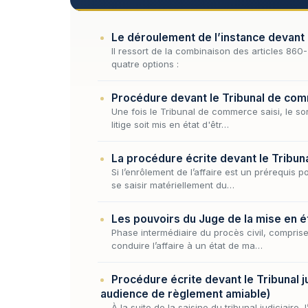
Le déroulement de l’instance devant
Il ressort de la combinaison des articles 86
quatre options :
Procédure devant le Tribunal de comme
Une fois le Tribunal de commerce saisi, le sor
litige soit mis en état d'êtr…
La procédure écrite devant le Tribunal 
Si l’enrôlement de l’affaire est un prérequis 
se saisir matériellement du…
Les pouvoirs du Juge de la mise en é
Phase intermédiaire du procès civil, comprise e
conduire l’affaire à un état de ma…
Procédure écrite devant le Tribunal jud
audience de règlement amiable)
À la suite de la saisine du tribunal judiciaire