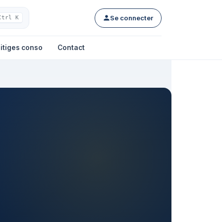
Se connecter
Ctrl K
itiges conso
Contact