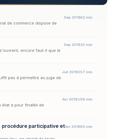
Sep 2019
62 min
ibunal de commerce dispose de
Sep 2019
20 min
s'ouvrent, encore faut-il que le
Juil 2019
257 min
suffit pas à permettre au juge de
Avr 2019
109 min
 état a pour finalité de
ng, procédure participative et
Avr 2019
65 min
 donne lieu, en amont de toute