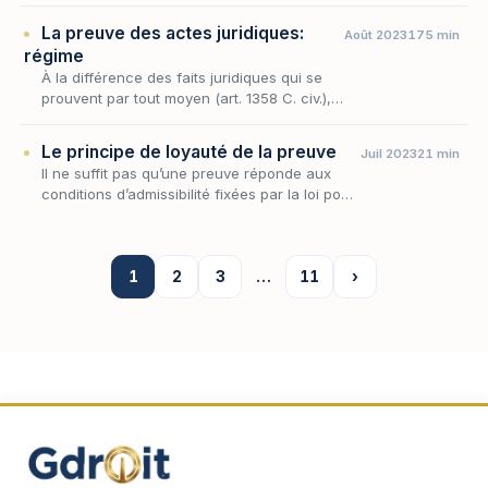
opérations effectivement astreintes à la
La preuve des actes juridiques:
Août 2023
175 min
preuve pa…
régime
À la différence des faits juridiques qui se
prouvent par tout moyen (art. 1358 C. civ.),
les actes juridiques ne peuvent être
prouvés que par la production d’un écrit
Le principe de loyauté de la preuve
Juil 2023
21 min
(art. 1359 C.…
Il ne suffit pas qu’une preuve réponde aux
conditions d’admissibilité fixées par la loi pour
être recevable, il faut encore qu’elle ait été
obtenue loyalement.
1
2
3
…
11
›