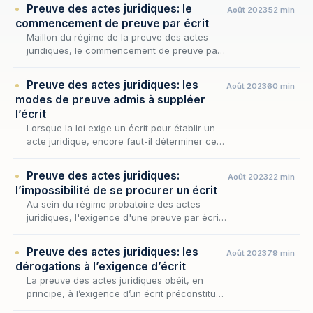
Preuve des actes juridiques: le
Août 2023
52 min
commencement de preuve par écrit
Maillon du régime de la preuve des actes
juridiques, le commencement de preuve par
écrit en constitue l'un des plus subtils
tempéraments : là où la loi exige un écrit
Preuve des actes juridiques: les
Août 2023
60 min
pour les acte…
modes de preuve admis à suppléer
l’écrit
Lorsque la loi exige un écrit pour établir un
acte juridique, encore faut-il déterminer ce
qu'il advient lorsque cet écrit fait défaut : à
quelles conditions, et par quels procédés…
Preuve des actes juridiques:
Août 2023
22 min
l’impossibilité de se procurer un écrit
Au sein du régime probatoire des actes
juridiques, l'exigence d'une preuve par écrit
pour les engagements excédant 1500 euros
ne vaut que tant qu'un écrit pouvait
Preuve des actes juridiques: les
Août 2023
79 min
raisonnablement ê…
dérogations à l’exigence d’écrit
La preuve des actes juridiques obéit, en
principe, à l’exigence d’un écrit préconstitué
dès lors que l’acte excède le seuil