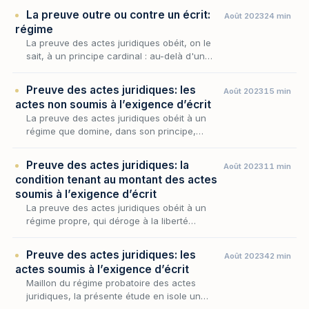
réglementaire ; mais cette règle n’a rien
La preuve outre ou contre un écrit:
Août 2023
24 min
d’absolu, car…
régime
La preuve des actes juridiques obéit, on le
sait, à un principe cardinal : au-delà d'un
certain seuil, l'opération voulue par les
parties ne se prouve que par écrit. Encore
Preuve des actes juridiques: les
Août 2023
15 min
faut-il…
actes non soumis à l’exigence d’écrit
La preuve des actes juridiques obéit à un
régime que domine, dans son principe,
l’exigence d’un écrit mais cette exigence
connaît des limites nettes, là où la loi et la
Preuve des actes juridiques: la
Août 2023
11 min
jurispruden…
condition tenant au montant des actes
soumis à l’exigence d’écrit
La preuve des actes juridiques obéit à un
régime propre, qui déroge à la liberté
gouvernant celle des faits : l'écrit
préconstitué y devient, en principe, la
Preuve des actes juridiques: les
Août 2023
42 min
condition de l'admissi…
actes soumis à l’exigence d’écrit
Maillon du régime probatoire des actes
juridiques, la présente étude en isole un
préalable décisif : celui de la délimitation des