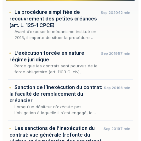
La procédure simplifiée de
Sep 2020
42 min
recouvrement des petites créances
(art. L. 125-1 CPCE)
Avant d’exposer le mécanisme institué en
2015, il importe de situer la procédure
simplifiée dans la cartographie d’ensemble
des voies offertes au créancier impayé.
L’exécution forcée en nature:
Sep 2019
57 min
Car cette procéd…
régime juridique
Parce que les contrats sont pourvus de la
force obligatoire (art. 1103 C. civ),
lorsqu’une partie, qui s’est engagée à
fournir une prestation ou une chose, ne
Sanction de l’inexécution du contrat:
Sep 2019
8 min
s’exécute pas, elle d…
la faculté de remplacement du
créancier
Lorsqu'un débiteur n'exécute pas
l'obligation à laquelle il s'est engagé, le
créancier n'est pas condamné à attendre
indéfiniment une exécution qui tarde — ni
Les sanctions de l’inexécution du
Sep 2019
7 min
contraint de saisir s…
contrat: vue générale (refonte du