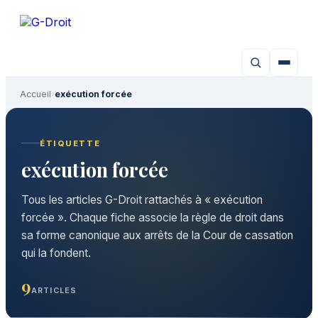
Aller
au
contenu
Accueil
›
exécution forcée
ÉTIQUETTE
exécution forcée
Tous les articles G-Droit rattachés à « exécution
forcée ». Chaque fiche associe la règle de droit dans
sa forme canonique aux arrêts de la Cour de cassation
qui la fondent.
9
ARTICLES