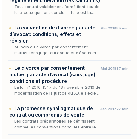
régime et énumération des sanctions)
Tout contrat valablement formé tient lieu de
loi à ceux qui l'ont conclu — telle est la
portée de la force obligatoire que l'article
1103 du Code civil attache à la convention.
La convention de divorce par acte
Mai 2018
55 min
Mai…
d’avocat: conditions, effets et
révision
Au sein du divorce par consentement
mutuel sans juge, qui confie aux époux et à
leurs avocats le pouvoir de défaire le
mariage sans l'intervention d'un magistrat,
Le divorce par consentement
Mai 2018
87 min
la convention con…
mutuel par acte d’avocat (sans juge):
conditions et procédure
La loi n° 2016-1547 du 18 novembre 2016 de
modernisation de la justice du XXIe siècle a
institué une nouvelle procédure de divorce,
aux côtés de celles déjà existantes.
La promesse synallagmatique de
Jan 2017
27 min
contrat ou compromis de vente
Les contrats préparatoires se définissent
comme les conventions conclues entre les
parties, à titre provisoire, en vue de la
signature d’un contrat définitif. Loin de