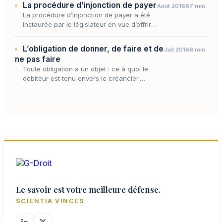
La procédure d’injonction de payer
Août 2016
67 min
constituer de…
La procédure d’injonction de payer a été
instaurée par le législateur en vue d’offrir
au créancier d’une obligation contractuelle
le moyen d’obtenir rapidement,
L’obligation de donner, de faire et de
Juil 2016
6 min
efficacement, et, à…
ne pas faire
Toute obligation a un objet : ce à quoi le
débiteur est tenu envers le créancier.
Lorsque l'on cherche à ordonner les
obligations selon cet objet, la tradition
civiliste propose un…
Le savoir est votre meilleure défense.
SCIENTIA VINCES