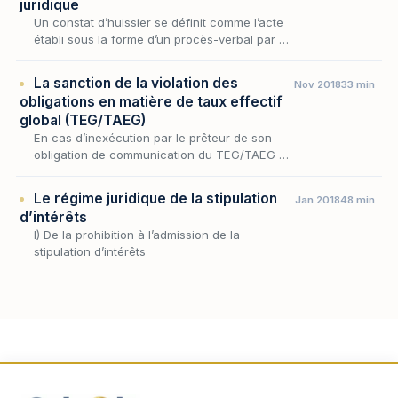
juridique
Un constat d’huissier se définit comme l’acte
établi sous la forme d’un procès-verbal par un
huissier de justice, commis par un juge ou
mandaté par un particulier, aux termes
La sanction de la violation des
Nov 2018
33 min
duque…
obligations en matière de taux effectif
global (TEG/TAEG)
En cas d’inexécution par le prêteur de son
obligation de communication du TEG/TAEG à
l’emprunteur, les sanctions applicables varient
selon la nature du vice qui affecte cette
Le régime juridique de la stipulation
Jan 2018
48 min
oblig…
d’intérêts
I) De la prohibition à l’admission de la
stipulation d’intérêts