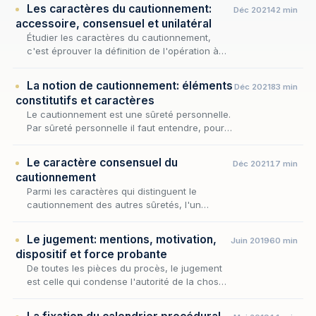
Les caractères du cautionnement:
Déc 2021
42 min
accessoire, consensuel et unilatéral
Étudier les caractères du cautionnement,
c'est éprouver la définition de l'opération à
l'aune de ses traits permanents : une fois
admis que cette sûreté repose sur
La notion de cautionnement: éléments
Déc 2021
83 min
l'adjonction d'u…
constitutifs et caractères
Le cautionnement est une sûreté personnelle.
Par sûreté personnelle il faut entendre, pour
mémoire « l’engagement pris envers le
créancier par un tiers non tenu à la dette qui
Le caractère consensuel du
Déc 2021
17 min
disp…
cautionnement
Parmi les caractères qui distinguent le
cautionnement des autres sûretés, l'un
commande tous les autres : le lien qui unit la
caution au créancier procède toujours d'un
Le jugement: mentions, motivation,
Juin 2019
60 min
accord de v…
dispositif et force probante
De toutes les pièces du procès, le jugement
est celle qui condense l'autorité de la chose
jugée : il faut donc qu'il soit irréprochable
dans sa forme, exact dans ses mentions,