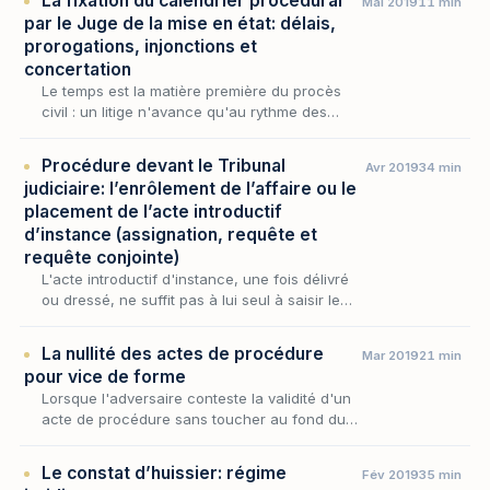
La fixation du calendrier procédural
Mai 2019
11 min
sout…
par le Juge de la mise en état: délais,
prorogations, injonctions et
concertation
Le temps est la matière première du procès
civil : un litige n'avance qu'au rythme des
conclusions échangées et des pièces
communiquées. Or, livrées à elles-mêmes, les
Procédure devant le Tribunal
Avr 2019
34 min
parties n'on…
judiciaire: l’enrôlement de l’affaire ou le
placement de l’acte introductif
d’instance (assignation, requête et
requête conjointe)
L'acte introductif d'instance, une fois délivré
ou dressé, ne suffit pas à lui seul à saisir le
Tribunal judiciaire : encore faut-il qu'il soit
porté à la connaissance de la juridi…
La nullité des actes de procédure
Mar 2019
21 min
pour vice de forme
Lorsque l'adversaire conteste la validité d'un
acte de procédure sans toucher au fond du
droit, c'est l'instrument même du procès qu'il
met en cause : la nullité pour vice de forme…
Le constat d’huissier: régime
Fév 2019
35 min