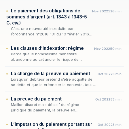
Le paiement des obligations de
Nov 2022
126 min
sommes d’argent (art. 1343 à 1343-5
C. civ.)
C’est une nouveauté introduite par
l’ordonnance n°2016-131 du 10 février 2016,
le Code civil renferme désormais une
section entière consacrée aux « obligations
Les clauses d’indexation: régime
Nov 2022
50 min
de sommes d’argent »…
Parce que le nominalisme monétaire
abandonne au créancier le risque de
l'érosion de la monnaie, les parties
cherchent, au sein même du régime du
La charge de la preuve du paiement
Oct 2022
8 min
paiement des obligations de sommes…
Lorsqu’un débiteur prétend s’être acquitté de
sa dette et que le créancier le conteste, tout se
joue sur un point : qui, du débiteur ou du
créancier, doit convaincre le juge ? La q…
La preuve du paiement
Oct 2022
53 min
Maillon discret mais décisif du régime
juridique du paiement, la preuve en
commande l'efficacité ultime : c'est sur son
terrain que se joue, en cas de contestation, la
L’imputation du paiement portant sur
Oct 2022
3 min
libération e…