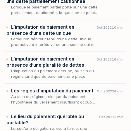
une dette partiellement cautionnée
Lorsque le paiement partiel porte sur une dette
partiellement cautionnée, la question se pose
de l’imputation de ce paiement.
L’imputation du paiement en
Oct 2022
10 min
présence d’une dette unique
Lorsqu'un débiteur tenu d'une dette unique
productive d'intérêts verse une somme qui ne
suffit pas à éteindre l'intégralité de ce qu'il
doit, une question décisive surgit : ce paie…
L’imputation du paiement en
Oct 2022
16 min
présence d’une pluralité de dettes
L'imputation du paiement occupe, au sein du
régime juridique du paiement, une place
discrète mais déterminante : elle intervient là
où la somme versée ne suffit pas à éteindre
Les règles d’imputation du paiement
Oct 2022
24 min
tout…
Au sein du régime juridique du paiement,
l'hypothèse du versement insuffisant occupe
une place singulière : le débiteur s'acquitte,
mais sa prestation ne couvre pas l'intégralité
Le lieu du paiement: quérable ou
Oct 2022
8 min
d…
portable?
Lorsqu'une obligation arrive à terme, une