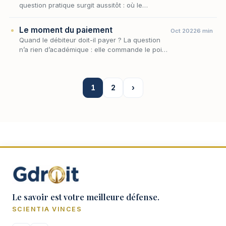
question pratique surgit aussitôt : où le
paiement doit-il s'opérer ? Le débiteur doit-il
porter son dû au créancier, ou est-ce au
Le moment du paiement
Oct 2022
6 min
créanci…
Quand le débiteur doit-il payer ? La question
n’a rien d’académique : elle commande le point
de départ des intérêts moratoires, l’ouverture
des voies d’exécution et, plus largement…
1
2
›
Le savoir est votre meilleure défense.
SCIENTIA VINCES