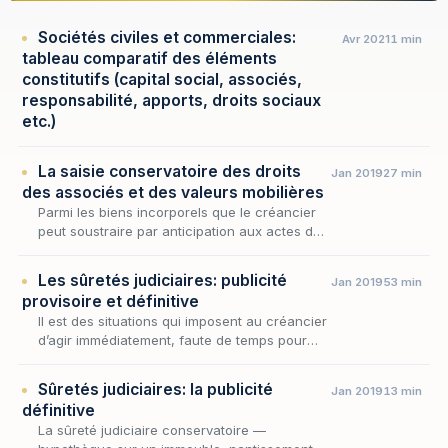
Sociétés civiles et commerciales:
Avr 2021
1 min
tableau comparatif des éléments
constitutifs (capital social, associés,
responsabilité, apports, droits sociaux
etc.)
La saisie conservatoire des droits
Jan 2019
27 min
des associés et des valeurs mobilières
Parmi les biens incorporels que le créancier
peut soustraire par anticipation aux actes de
disposition de son débiteur, les droits
d'associé et les valeurs mobilières occupent
Les sûretés judiciaires: publicité
Jan 2019
53 min
une…
provisoire et définitive
Il est des situations qui imposent au créancier
d’agir immédiatement, faute de temps pour
obtenir un titre exécutoire, aux fins de se
prémunir contre l’insolvabilité de son débiteu…
Sûretés judiciaires: la publicité
Jan 2019
13 min
définitive
La sûreté judiciaire conservatoire —