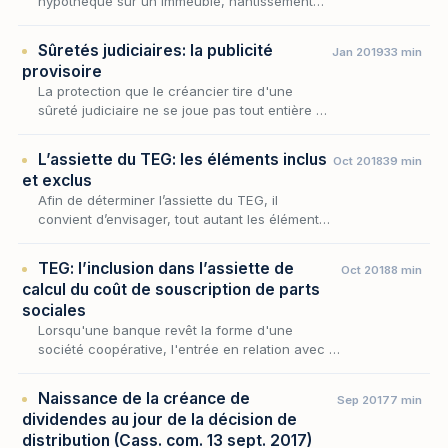
hypothèque sur un immeuble, nantissement
d'un fonds de commerce, de parts sociales
ou de valeurs mobilières — naît en deux
Sûretés judiciaires: la publicité
Jan 2019
33 min
temps. Une première…
provisoire
La protection que le créancier tire d'une
sûreté judiciaire ne se joue pas tout entière au
moment où le juge l'autorise : elle dépend,
pour devenir opposable et conserver son
L’assiette du TEG: les éléments inclus
Oct 2018
39 min
rang,…
et exclus
Afin de déterminer l’assiette du TEG, il
convient d’envisager, tout autant les éléments
qui y sont inclus (I) que les éléments qui en
sont exclus (II).
TEG: l’inclusion dans l’assiette de
Oct 2018
8 min
calcul du coût de souscription de parts
sociales
Lorsqu'une banque revêt la forme d'une
société coopérative, l'entrée en relation avec le
client s'accompagne fréquemment d'une
proposition — voire d'une exigence — de
Naissance de la créance de
Sep 2017
7 min
souscription…
dividendes au jour de la décision de
distribution (Cass. com. 13 sept. 2017)