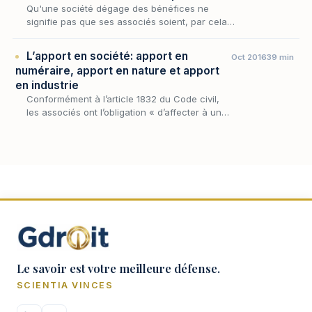
Qu'une société dégage des bénéfices ne
signifie pas que ses associés soient, par cela
même, titulaires d'une créance à son encontre.
Le bénéfice n'est qu'une masse comptable
L’apport en société: apport en
Oct 2016
39 min
dispon…
numéraire, apport en nature et apport
en industrie
Conformément à l’article 1832 du Code civil,
les associés ont l’obligation « d’affecter à une
entreprise commune des biens ou leur
industrie », soit de constituer des apports à
la…
Le savoir est votre meilleure défense.
SCIENTIA VINCES