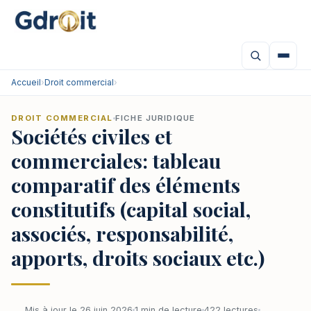
Accueil
›
Droit commercial
›
DROIT COMMERCIAL
FICHE JURIDIQUE
Sociétés civiles et
commerciales: tableau
comparatif des éléments
constitutifs (capital social,
associés, responsabilité,
apports, droits sociaux etc.)
Mis à jour le 26 juin 2026
1 min de lecture
422 lectures