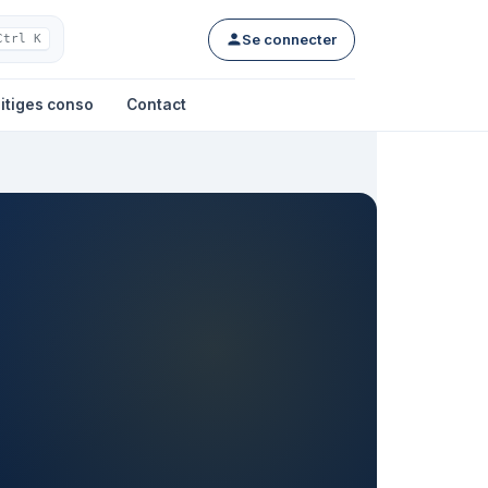
Se connecter
Ctrl K
itiges conso
Contact