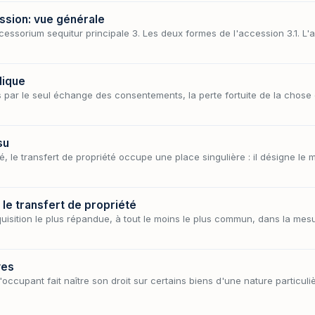
ession: vue générale
cessorium sequitur principale 3. Les deux formes de l'accession 3.1. L'
dique
 par le seul échange des consentements, la perte fortuite de la chose
su
té, le transfert de propriété occupe une place singulière : il désigne l
: le transfert de propriété
cquisition le plus répandue, à tout le moins le plus commun, dans la mesu
ves
'occupant fait naître son droit sur certains biens d'une nature particul