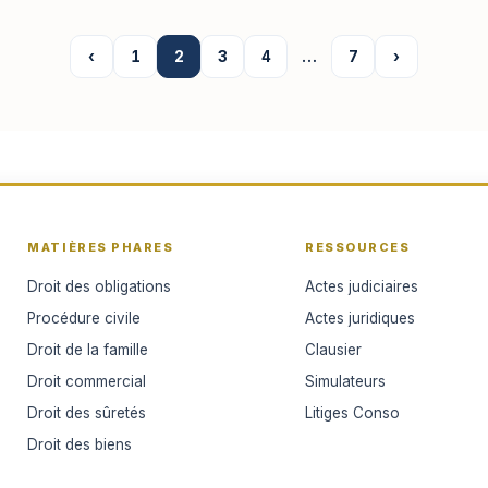
‹
1
2
3
4
…
7
›
MATIÈRES PHARES
RESSOURCES
Droit des obligations
Actes judiciaires
Procédure civile
Actes juridiques
Droit de la famille
Clausier
Droit commercial
Simulateurs
Droit des sûretés
Litiges Conso
Droit des biens