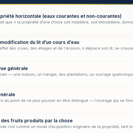
propriété horizontale (eaux courantes et non-courantes)
it que « la propriété d’une chose soit mobilière, soit immobilière, donne 
 modification du lit d’un cours d’eau
effet des crues, des étiages et de l'érosion, il déplace son lit, se cr
 vue générale
errain — une maison, un hangar, des plantations, un ouvrage quelconqu
énérale
re au point de ne plus pouvoir en être distingué — l'ouvrage qui se fond
 des fruits produits par la chose
ode civil comme un mode d’acquisition originaire de la propriété, tant mo