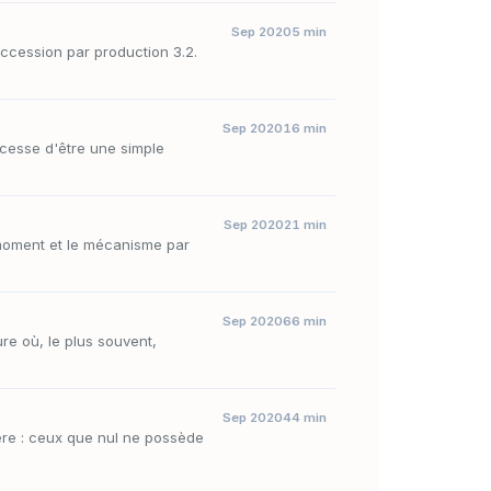
Sep 2020
5 min
accession par production 3.2.
Sep 2020
16 min
 cesse d'être une simple
Sep 2020
21 min
e moment et le mécanisme par
Sep 2020
66 min
re où, le plus souvent,
Sep 2020
44 min
ière : ceux que nul ne possède