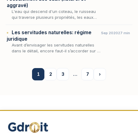
aggravé)
L'eau qui descend d'un coteau, le ruisseau
qui traverse plusieurs propriétés, les eaux
pluviales qui ruissellent d'un fonds vers un
autre : autant de situations où la topographie
Les servitudes naturelles: régime
Sep 2020
27 min
i…
juridique
Avant d’envisager les servitudes naturelles
dans le détail, encore faut-il s’accorder sur la
notion même de servitude, dont elles ne sont
qu’une variété. Aux termes de l’article 63…
1
2
3
…
7
›