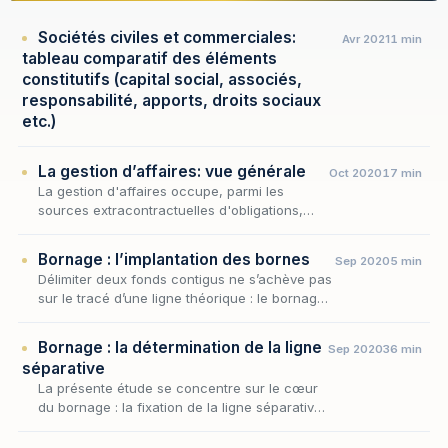
Sociétés civiles et commerciales:
Avr 2021
1 min
tableau comparatif des éléments
constitutifs (capital social, associés,
responsabilité, apports, droits sociaux
etc.)
La gestion d’affaires: vue générale
Oct 2020
17 min
La gestion d'affaires occupe, parmi les
sources extracontractuelles d'obligations,
une place singulière : elle légitime, à titre
exceptionnel, l'immixtion d'un tiers dans la
Bornage : l’implantation des bornes
Sep 2020
5 min
sphère…
Délimiter deux fonds contigus ne s’achève pas
sur le tracé d’une ligne théorique : le bornage
n’est juridiquement parfait que lorsque la limite
divisoire a été matérialisée sur le…
Bornage : la détermination de la ligne
Sep 2020
36 min
séparative
La présente étude se concentre sur le cœur
du bornage : la fixation de la ligne séparative,
c'est-à-dire la détermination concrète de la
frontière qui départage deux fonds contigus…