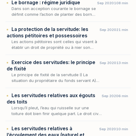
Le bornage : régime juridique
Sep 2020
108 min
Dans son acception courante le bornage se
définit comme l’action de planter des bornes
pour délimiter des propriétés foncières.
La protection de la servitude: les
Sep 2020
21 min
actions pétitoires et possessoires
Les actions pétitoires sont celles qui visent à
établir un droit de propriété ou à nier son
existence. Cette catégorie ne se limite
toutefois pas au seul droit de propriété : elle…
Exercice des servitudes: le principe
Sep 2020
13 min
de fixité
Le principe de fixité de la servitude I) La
situation du propriétaire du fonds servant A)
Principe B) Exceptions C) Sanction II) La
situation du propriétaire du fonds dominant A)
Les servitudes relatives aux égouts
Sep 2020
6 min
P…
des toits
Lorsqu’il pleut, l’eau qui ruisselle sur une
toiture doit bien finir quelque part. Le droit civil
refuse que ce « quelque part » soit, sans son
consentement, le fonds du voisin. C’…
Les servitudes relatives à
Sep 2020
10 min
l’écoulement des eaux (naturel et