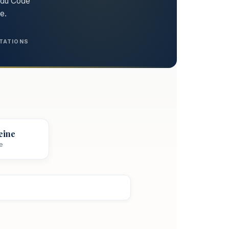
4 du Code
e.
TATIONS
eine
ne