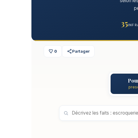
selon le
p
35
INFR
0
Partager
Pour
presc