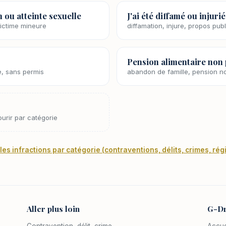
n ou atteinte sexuelle
J'ai été diffamé ou injur
victime mineure
diffamation, injure, propos pub
Pension alimentaire non
te, sans permis
abandon de famille, pension n
ourir par catégorie
les infractions par catégorie (contraventions, délits, crimes, r
Aller plus loin
G-Dr
Contravention, délit, crime
Accue