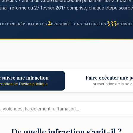
s articles 7 à 9-3 du Code de procédure pénale et 133-2 à 133-
énal, réforme du 27 février 2017 comprise, chaque étape sourcé
2
335
ACTIONS RÉPERTORIÉES
PRESCRIPTIONS CALCULÉES
CONSUL
suivre une infraction
Faire exécuter une p
ription de l'action publique
prescription de la pei
De quelle infraction s'agit-il ?