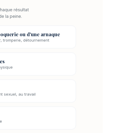
Chaque résultat
de la peine.
croquerie ou d'une arnaque
r, tromperie, détournement
ces
hysique
 sexuel, au travail
re