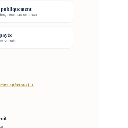
ié publiquement
lics, réseaux sociaux
 payée
on versée
égimes spéciaux) →
oit
il