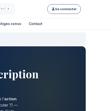
Se connecter
Ctrl K
itiges conso
Contact
cription
 l'
action
cuter ?) —