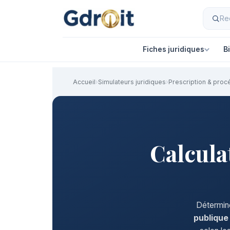
Fiches juridiques
B
Accueil
›
Simulateurs juridiques
›
Prescription & proc
Calcula
Détermine
publique