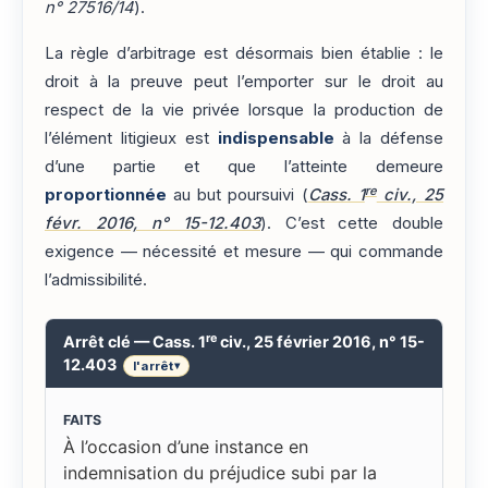
n° 27516/14
).
La règle d’arbitrage est désormais bien établie : le
droit à la preuve peut l’emporter sur le droit au
respect de la vie privée lorsque la production de
l’élément litigieux est
indispensable
à la défense
d’une partie et que l’atteinte demeure
re
proportionnée
au but poursuivi (
Cass. 1
civ., 25
févr. 2016, n° 15-12.403
). C’est cette double
exigence — nécessité et mesure — qui commande
l’admissibilité.
re
Arrêt clé — Cass. 1
civ., 25 février 2016, n° 15-
12.403
l'arrêt
▾
FAITS
À l’occasion d’une instance en
indemnisation du préjudice subi par la