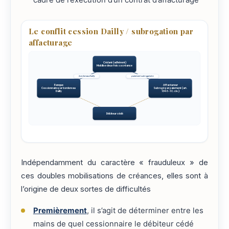
Le conflit cession Dailly / subrogation par
affacturage
Cédant (adhérent)
Mobilise deux fois sa créance
bordereau Dailly
paiement subrogatoire
Banque
Affactureur
Cessionnaire par bordereau
Subrogé par paiement (art.
Dailly
1346-1 C. civ.)
Débiteur cédé
Indépendamment du caractère « frauduleux » de
ces doubles mobilisations de créances, elles sont à
l’origine de deux sortes de difficultés
Premièrement
, il s’agit de déterminer entre les
mains de quel cessionnaire le débiteur cédé