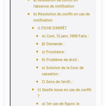
l’absence de notification
b) Résolution du conflit en cas de
notification
i) FICHE D’ARRÊT
α) Com. 12 janv. 1999 Faits :
β) Demande :
γ) Procédure :
δ) Problème de droit :
ε) Solution de la Cour de
cassation :
ζ) Sens de l’arrêt :
ii) Quelle issue en cas de conflit
?
α) 1er cas de figure: le