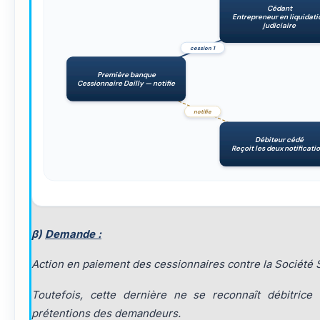
Cédant
Entrepreneur en liquidat
judiciaire
cession 1
Première banque
Cessionnaire Dailly — notifie
notifie
Débiteur cédé
Reçoit les deux notificati
β)
Demande :
Action en paiement des cessionnaires contre la Société S
Toutefois, cette dernière ne se reconnaît débitric
prétentions des demandeurs.