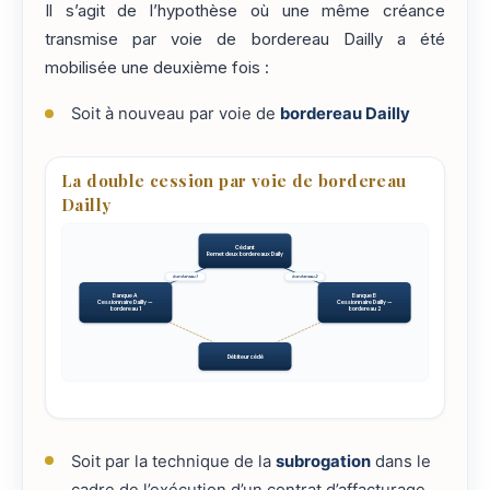
Il s’agit de l’hypothèse où une même créance
transmise par voie de bordereau Dailly a été
mobilisée une deuxième fois :
Soit à nouveau par voie de
bordereau Dailly
La double cession par voie de bordereau
Dailly
Cédant
Remet deux bordereaux Dailly
bordereau 1
bordereau 2
Banque A
Banque B
Cessionnaire Dailly —
Cessionnaire Dailly —
bordereau 1
bordereau 2
Débiteur cédé
Soit par la technique de la
subrogation
dans le
cadre de l’exécution d’un contrat d’affacturage