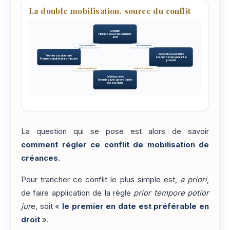
La double mobilisation, source du conflit
Cédant
Mobilise deux fois le même
actif
1re transmission
2e transmission
Second cessionnaire
Premier cessionnaire
Second canal, ignorant le
Premier canal de transmission
premier
réclame le paiement
réclame le paiement
Débiteur cédé
Tenu de payer, ignore l'ordre
des cessions
La question qui se pose est alors de savoir
comment régler ce conflit de mobilisation de
créances
.
Pour trancher ce conflit le plus simple est,
a priori
,
de faire application de la règle
prior tempore potior
jur
e, soit «
le premier en date est préférable en
droit
».