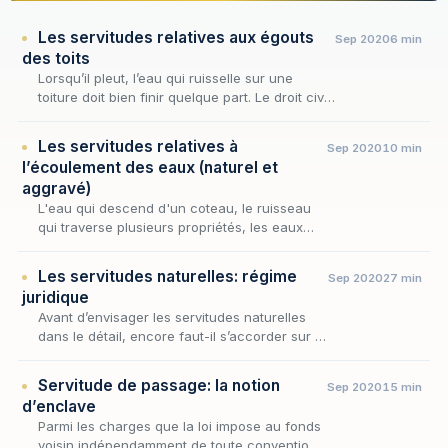
Les servitudes relatives aux égouts
Sep 2020
6 min
des toits
Lorsqu’il pleut, l’eau qui ruisselle sur une
toiture doit bien finir quelque part. Le droit civil
refuse que ce « quelque part » soit, sans son
consentement, le fonds du voisin. C’…
Les servitudes relatives à
Sep 2020
10 min
l’écoulement des eaux (naturel et
aggravé)
L'eau qui descend d'un coteau, le ruisseau
qui traverse plusieurs propriétés, les eaux
pluviales qui ruissellent d'un fonds vers un
autre : autant de situations où la topographie
Les servitudes naturelles: régime
Sep 2020
27 min
i…
juridique
Avant d’envisager les servitudes naturelles
dans le détail, encore faut-il s’accorder sur la
notion même de servitude, dont elles ne sont
qu’une variété. Aux termes de l’article 63…
Servitude de passage: la notion
Sep 2020
15 min
d’enclave
Parmi les charges que la loi impose au fonds
voisin indépendamment de toute convention,