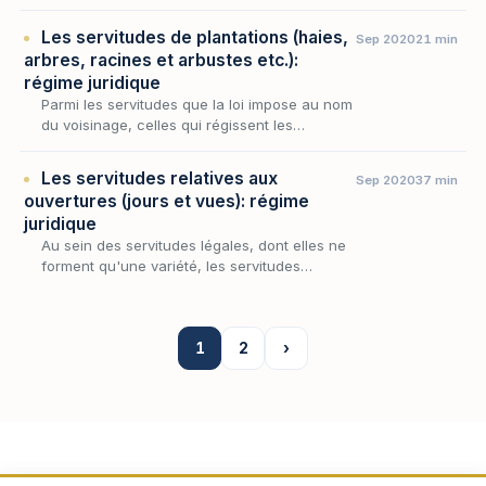
occupe une place singulière : elle naît de
l'enclave, c'est-à-dire de l'impossibilité pou…
Les servitudes de plantations (haies,
Sep 2020
21 min
arbres, racines et arbustes etc.):
régime juridique
Parmi les servitudes que la loi impose au nom
du voisinage, celles qui régissent les
plantations occupent une place singulière :
elles ne grèvent aucun fonds au profit d'un
Les servitudes relatives aux
Sep 2020
37 min
autre,…
ouvertures (jours et vues): régime
juridique
Au sein des servitudes légales, dont elles ne
forment qu'une variété, les servitudes
relatives aux ouvertures présentent cette
singularité de toucher à ce que l'habitation a
de plu…
1
2
›