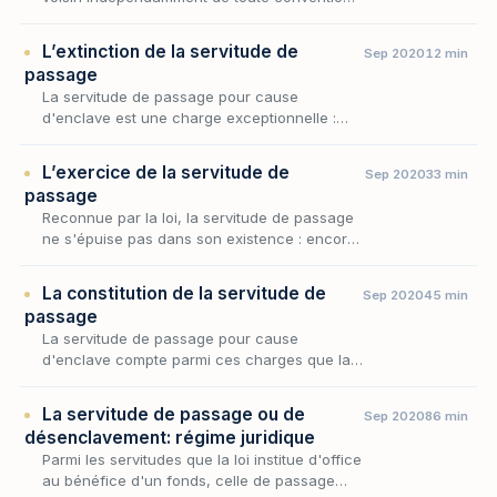
la servitude de passage occupe une place
singulière : elle ne procède ni de la situation
L’extinction de la servitude de
Sep 2020
12 min
des…
passage
La servitude de passage pour cause
d'enclave est une charge exceptionnelle :
elle autorise le propriétaire d'un fonds privé
d'accès à la voie publique à traverser le
L’exercice de la servitude de
Sep 2020
33 min
fonds de son v…
passage
Reconnue par la loi, la servitude de passage
ne s'épuise pas dans son existence : encore
faut-il en régler l'usage concret, c'est-à-dire
déterminer comment le propriétaire du
La constitution de la servitude de
Sep 2020
45 min
fonds…
passage
La servitude de passage pour cause
d'enclave compte parmi ces charges que la
loi impose d'autorité, sans le concours des
volontés, lorsqu'un fonds se trouve privé
La servitude de passage ou de
Sep 2020
86 min
d'accès suffisant…
désenclavement: régime juridique
Parmi les servitudes que la loi institue d'office
au bénéfice d'un fonds, celle de passage