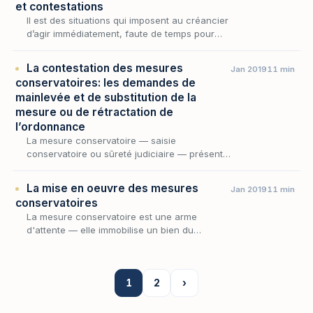
et contestations
Il est des situations qui imposent au créancier
d’agir immédiatement, faute de temps pour
obtenir un titre exécutoire, aux fins de se
prémunir de l’insolvabilité de son débiteur
La contestation des mesures
Jan 2019
11 min
en…
conservatoires: les demandes de
mainlevée et de substitution de la
mesure ou de rétractation de
l’ordonnance
La mesure conservatoire — saisie
conservatoire ou sûreté judiciaire — présente
cette singularité d’être autorisée, le plus
souvent, à l’insu du débiteur : le créancier qui
La mise en oeuvre des mesures
Jan 2019
11 min
justifie…
conservatoires
La mesure conservatoire est une arme
d'attente — elle immobilise un bien du
débiteur, frappe d'indisponibilité une créance
ou grève un immeuble d'une sûreté, pour
préserver le gage…
1
2
›