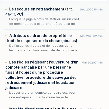
Le recours en retranchement (art.
Sep 2020
38 min
464 CPC)
Lorsque le juge a omis de statuer sur un chef
de demande ou s'est prononcé au-delà de ce
qui lui était soumis, le dessaisissement qui
scelle son office ne saurait condamner les
Attributs du droit de propriété: le
Mar 2020
32 min
par…
droit de disposer de la chose (abusus)
De l'usus, du fructus et de l'abusus dans
lesquels la tradition romaniste décompose le
droit de propriété, ce dernier attribut est le
plus redoutable : là où les deux premiers lais…
Les règles régissant l’ouverture d’un
Mar 2020
7 min
compte bancaire par une personne
faisant l’objet d’une procédure
collective: procédure de sauvegarde,
redressement judiciaire et liquidation
judiciaire
L'ouverture d'un compte bancaire est, pour
une entreprise, un acte d'une banalité
apparente — encaisser, payer, mouvementer
la trésorerie. Lorsque son titulaire fait l'objet