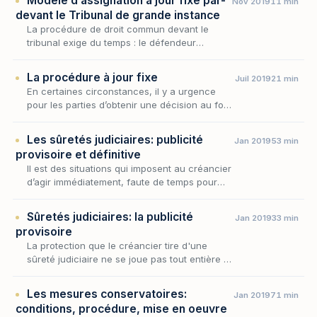
Modèle d’assignation à jour fixe par-
Nov 2019
11 min
d'une…
devant le Tribunal de grande instance
La procédure de droit commun devant le
tribunal exige du temps : le défendeur
dispose d'un délai pour constituer avocat,
l'affaire est ensuite distribuée, instruite, mise
La procédure à jour fixe
Juil 2019
21 min
en état,…
En certaines circonstances, il y a urgence
pour les parties d’obtenir une décision au fond
afin de faire trancher un litige qui relève de la
compétence du Tribunal judiciaire.
Les sûretés judiciaires: publicité
Jan 2019
53 min
provisoire et définitive
Il est des situations qui imposent au créancier
d’agir immédiatement, faute de temps pour
obtenir un titre exécutoire, aux fins de se
prémunir contre l’insolvabilité de son débiteu…
Sûretés judiciaires: la publicité
Jan 2019
33 min
provisoire
La protection que le créancier tire d'une
sûreté judiciaire ne se joue pas tout entière au
moment où le juge l'autorise : elle dépend,
pour devenir opposable et conserver son
Les mesures conservatoires:
Jan 2019
71 min
rang,…
conditions, procédure, mise en oeuvre