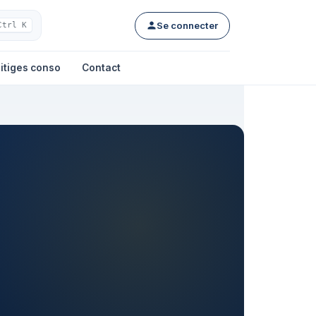
Se connecter
Ctrl K
itiges conso
Contact