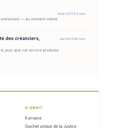
Août 2017
15 min
 cocontractant — au moment même
ité des créanciers,
Juil 2017
40 min
ord, puis que cet accord produise
G-DROIT
À propos
Guichet unique de la Justice