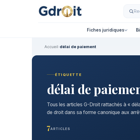
Fiches juridiques
B
Accueil
›
délai de paiement
ÉTIQUETTE
délai de paieme
Tous les articles G-Droit rattachés à « dél
de droit dans sa forme canonique aux arrêt
7
ARTICLES