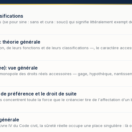
sifications
(se pour sine : sans et cura : souci) qui signifie littéralement exempt d
: théorie générale
on, de leurs fonctions et de leurs classifications —, le caractère acc
ée): vue générale
e monopole des droits réels accessoires — gage, hypothèque, nantissemen
 de préférence et le droit de suite
 concentrent toute la force que le créancier tire de l'affectation d'un b
 générale
ivre IV du Code civil, la sûreté réelle occupe une place singulière : là 