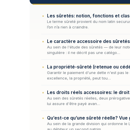
Les sûretés: notion, fonctions et clas
Le terme sûreté provient du nom latin securus 
l’on n’a rien à craindre.
Le caractère accessoire des sûretés
Au sein de l'étude des sûretés — de leur noti
singulière : il ne décrit pas une catégo…
La propriété-sûreté (retenue ou céd
Garantir le paiement d'une dette n'est pas l
excellence, la propriété, peut tou…
Les droits réels accessoires: le droit
Au sein des sûretés réelles, deux prérogatives
lui assure d'être payé avan…
Qu’est-ce qu’une sûreté réelle? Vue
Au sein de la grande division qui ordonne le L
au débiteur un second patrim…