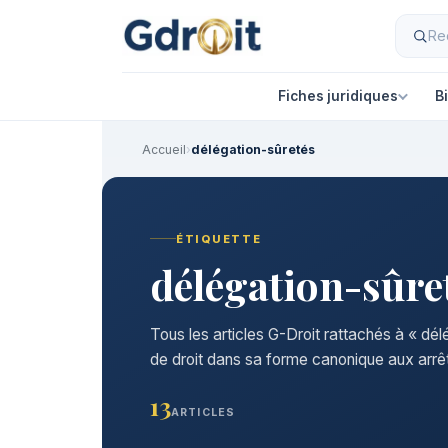
Fiches juridiques
B
Accueil
›
délégation-sûretés
ÉTIQUETTE
délégation-sûre
Tous les articles G-Droit rattachés à « dé
de droit dans sa forme canonique aux arrêt
13
ARTICLES