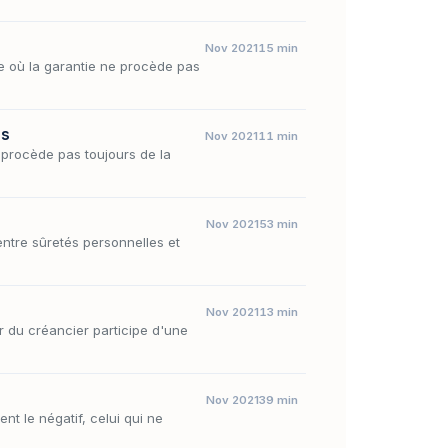
Nov 2021
15 min
le où la garantie ne procède pas
es
Nov 2021
11 min
 procède pas toujours de la
Nov 2021
53 min
entre sûretés personnelles et
Nov 2021
13 min
r du créancier participe d'une
Nov 2021
39 min
nt le négatif, celui qui ne