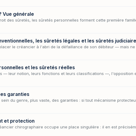
? Vue générale
droit des sûretés, les sûretés personnelles forment cette première famil
nventionnelles, les sûretés légales et les sûretés judiciair
cer le créancier à l'abri de la défaillance de son débiteur — mais ne
rsonnelles et les sûretés réelles
 — leur notion, leurs fonctions et leurs classifications —, l'opposition 
 les garanties
sein du genre, plus vaste, des garanties : si tout mécanisme protecteu
t et protection
réancier chirographaire occupe une place singulière : il en est préciséme