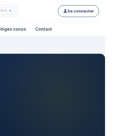
Se connecter
Ctrl K
itiges conso
Contact