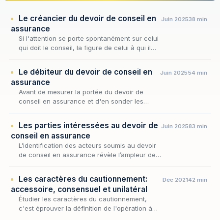
Le créancier du devoir de conseil en
Juin 2025
38 min
assurance
Si l'attention se porte spontanément sur celui
qui doit le conseil, la figure de celui à qui il
est dû n'en commande pas moins l'économie
tout entière de l'obligation : c'est en co…
Le débiteur du devoir de conseil en
Juin 2025
54 min
assurance
Avant de mesurer la portée du devoir de
conseil en assurance et d'en sonder les
conditions d'exécution, encore faut-il savoir
qui en répond. C'est à cette interrogation
Les parties intéressées au devoir de
Juin 2025
83 min
première qu…
conseil en assurance
L’identification des acteurs soumis au devoir
de conseil en assurance révèle l’ampleur de
la transformation opérée par l’ordonnance du
16 mai 2018. Cette réforme, transcrivant fidè…
Les caractères du cautionnement:
Déc 2021
42 min
accessoire, consensuel et unilatéral
Étudier les caractères du cautionnement,
c'est éprouver la définition de l'opération à
l'aune de ses traits permanents : une fois