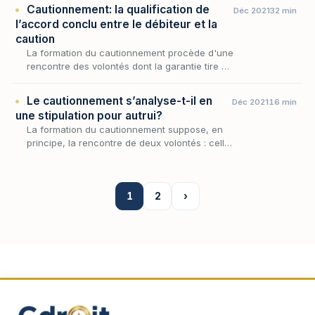
qui subordonne le sort de l'engagement de
Cautionnement: la qualification de
Déc 2021
32 min
la…
l’accord conclu entre le débiteur et la
caution
La formation du cautionnement procède d'une
rencontre des volontés dont la garantie tire à
la fois son existence et sa physionomie ; or
cette rencontre ne se limite pas au seul rap…
Le cautionnement s’analyse-t-il en
Déc 2021
16 min
une stipulation pour autrui?
La formation du cautionnement suppose, en
principe, la rencontre de deux volontés : celle
de la caution et celle du créancier. Reste à
savoir si cette rencontre est véritablement i…
1
2
›