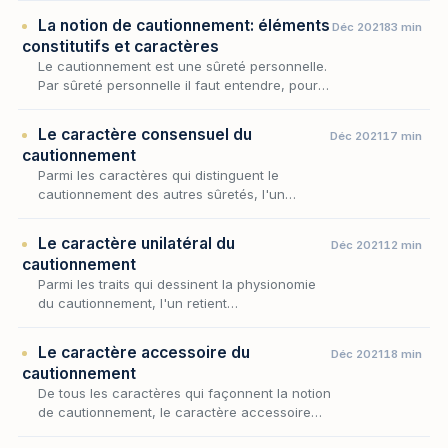
admis que cette sûreté repose sur
La notion de cautionnement: éléments
Déc 2021
83 min
l'adjonction d'u…
constitutifs et caractères
Le cautionnement est une sûreté personnelle.
Par sûreté personnelle il faut entendre, pour
mémoire « l’engagement pris envers le
créancier par un tiers non tenu à la dette qui
Le caractère consensuel du
Déc 2021
17 min
disp…
cautionnement
Parmi les caractères qui distinguent le
cautionnement des autres sûretés, l'un
commande tous les autres : le lien qui unit la
caution au créancier procède toujours d'un
Le caractère unilatéral du
Déc 2021
12 min
accord de v…
cautionnement
Parmi les traits qui dessinent la physionomie
du cautionnement, l'un retient
particulièrement l'attention : l'engagement de
la caution n'appelle, en principe, aucune
Le caractère accessoire du
Déc 2021
18 min
contrepartie d…
cautionnement
De tous les caractères qui façonnent la notion
de cautionnement, le caractère accessoire
est sans doute le plus déterminant : c'est lui