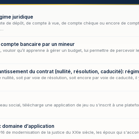
gime juridique
pte de dépôt, de compte à vue, de compte chèque ou encore de compte
u…
n compte bancaire par un mineur
vouloir qu’il apprenne à gérer un budget, lui permettre de percevoir le 
ntissement du contrat (nullité, résolution, caducité): régim
nullité, soit par voie de résolution, soit encore par voie de caducité, il y
au social, télécharge une application de jeu ou s'inscrit à une platefo
: domaine d’application
6 de modernisation de la justice du XXIe siècle, les époux qui s'accorde