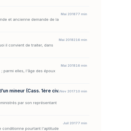
Mai 2018
77 min
ofonde et ancienne demande de la
Mai 2018
216 min
 il convient de traiter, dans
Mai 2018
16 min
 ; parmi elles, l'âge des époux
’un mineur (Cass. 1ère civ.
Nov 2017
10 min
ministrés par son représentant
Juil 2017
7 min
le conditionne pourtant l'aptitude