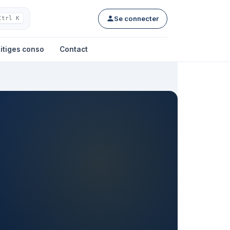
Se connecter
Ctrl K
itiges conso
Contact