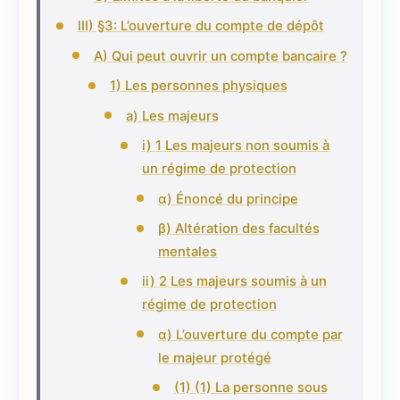
III) §3: L’ouverture du compte de dépôt
A) Qui peut ouvrir un compte bancaire ?
1) Les personnes physiques
a) Les majeurs
i) 1 Les majeurs non soumis à
un régime de protection
α) Énoncé du principe
β) Altération des facultés
mentales
ii) 2 Les majeurs soumis à un
régime de protection
α) L’ouverture du compte par
le majeur protégé
(1) (1) La personne sous