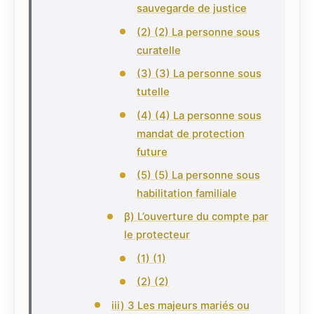
sauvegarde de justice
(2) (2) La personne sous
curatelle
(3) (3) La personne sous
tutelle
(4) (4) La personne sous
mandat de protection
future
(5) (5) La personne sous
habilitation familiale
β) L’ouverture du compte par
le protecteur
(1) (1)
(2) (2)
iii) 3 Les majeurs mariés ou