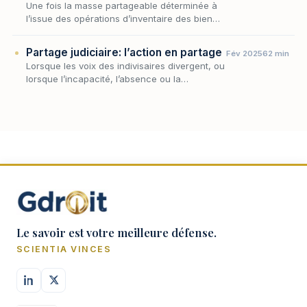
Une fois la masse partageable déterminée à
l’issue des opérations d’inventaire des biens,
de prise en compte du passif de l’indivision
et d’établissement des comptes entre
Partage judiciaire: l’action en partage
Fév 2025
62 min
indivisa…
Lorsque les voix des indivisaires divergent, ou
lorsque l’incapacité, l’absence ou la
défaillance d’un copartageant érigent des
obstacles à la libre répartition de l’indivision,
le…
Le savoir est votre meilleure défense.
SCIENTIA VINCES