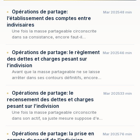
Opérations de partage:
Mar 2025
48 min
l’établissement des comptes entre
indivisaires
Une fois la masse partageable circonscrite
dans sa consistance, encore faut-il
déterminer ce que chaque indivisaire doit à la
communauté et ce qu'il peut en réclamer : tel
Opérations de partage: le règlement
Mar 2025
46 min
est l'of…
des dettes et charges pesant sur
l’indivision
Avant que la masse partageable ne se laisse
arrêter dans ses contours définitifs, encore
faut-il apurer le passif qui grève l'indivision et
déterminer sur quelles ressources il doi…
Opérations de partage: le
Mar 2025
33 min
recensement des dettes et charges
pesant sur l’indivision
Une fois la masse partageable circonscrite
dans son actif, sa juste mesure suppose d'en
retrancher le passif : aucune répartition ne
peut être tenue pour équitable tant que
Opérations de partage: la prise en
Mar 2025
76 min
demeure…