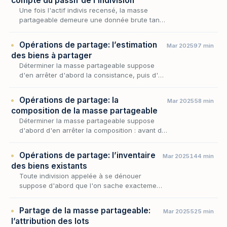
compte du passif de l’indivision
Une fois l'actif indivis recensé, la masse
partageable demeure une donnée brute tant
que le passif qui la grève n'a pas été pris en
compte : c'est par cette soustraction que
Opérations de partage: l’estimation
Mar 2025
97 min
l'acti…
des biens à partager
Déterminer la masse partageable suppose
d'en arrêter d'abord la consistance, puis d'en
fixer la valeur : c'est à cette seconde
opération, l'estimation des biens à partager,
Opérations de partage: la
Mar 2025
58 min
qu'est…
composition de la masse partageable
Déterminer la masse partageable suppose
d'abord d'en arrêter la composition : avant de
fixer ce que chaque copartageant recevra, il
faut savoir sur quels biens, droits et valeurs
Opérations de partage: l’inventaire
Mar 2025
144 min
l…
des biens existants
Toute indivision appelée à se dénouer
suppose d'abord que l'on sache exactement
ce qui se partage : avant de songer à la
répartition, il faut arrêter la consistance
Partage de la masse partageable:
Mar 2025
525 min
même du patrimo…
l’attribution des lots