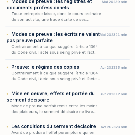
Modes de preuve : les registres et
Mai 2023
9 min
ou un fichier…
documents professionnels
Toute entreprise laisse, dans le cours ordinaire
de son activité, une trace écrite de ses
opérations : un livre-journal qui enregistre les
mouvements au jour le jour, un grand livr…
Modes de preuve : les écrits ne valant
Mai 2023
21 min
pas preuve parfaite
Contrairement à ce que suggère l’article 1364
du Code civil, l’acte sous seing privé et l’acte
authentique ne sont pas les seuls écrits à
pouvoir être invoqués comme moyen de
Preuve: le régime des copies
Avr 2023
35 min
preuv…
Contrairement à ce que suggère l’article 1364
du Code civil, l’acte sous seing privé et l’acte
authentique ne sont pas les seules formes
d’écrits à être pourvues d’une force proban…
Mise en oeuvre, effets et portée du
Avr 2023
12 min
serment décisoire
Mode de preuve parfait remis entre les mains
des plaideurs, le serment décisoire ne livre
toute sa singularité qu'une fois éprouvé dans
son fonctionnement : la délation, la faculté…
Les conditions du serment décisoire
Avr 2023
23 min
Avant de produire l'effet péremptoire qui en