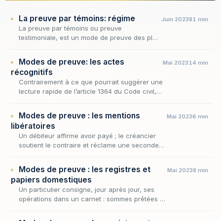
La preuve par témoins: régime
Juin 2023
81 min
La preuve par témoins ou preuve
testimoniale, est un mode de preuve des plus
anciens puisqu’il remonte à l’Antiquité. Il y est
notamment fait mention dans la loi des XII des
Modes de preuve: les actes
Mai 2023
14 min
tables…
récognitifs
Contrairement à ce que pourrait suggérer une
lecture rapide de l’article 1364 du Code civil,
l’acte sous seing privé et l’acte authentique ne
sont pas les seuls écrits susceptibles…
Modes de preuve : les mentions
Mai 2023
6 min
libératoires
Un débiteur affirme avoir payé ; le créancier
soutient le contraire et réclame une seconde
fois. En l'absence de quittance régulière,
comment départager les deux versions ? Le
Modes de preuve : les registres et
Mai 2023
8 min
droi…
papiers domestiques
Un particulier consigne, jour après jour, ses
opérations dans un carnet : sommes prêtées à
un proche, dépenses, mentions de
remboursement, notes éparses sur un agenda