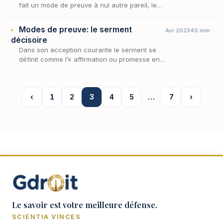
fait un mode de preuve à nul autre pareil, le
serment décisoire doit satisfaire à un
ensemble d'exigences qui en commandent la
Modes de preuve: le serment
Avr 2023
45 min
recevabi…
décisoire
Dans son acception courante le serment se
définit comme l’« affirmation ou promesse en
prenant à témoin Dieu, ou ce que l’on regarde
comme saint, comme divin.».
‹
1
2
3
4
5
…
7
›
Le savoir est votre meilleure défense.
SCIENTIA VINCES