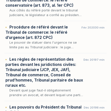
Tribunal de commerce: le référé
conservatoire (art. 873, al. 1er CPC)
Aux côtés du référé porté devant le tribunal
judiciaire, le législateur a confié au président
du tribunal de commerce un pouvoir de même
nature, exercé dans les limites de la compé…
Procédure de référé devant le
Fév 2020
30 min
Tribunal de commerce: le référé
d’urgence (art. 872 CPC)
Le pouvoir de statuer dans l'urgence ne se
limite pas au Tribunal judiciaire : le juge
consulaire en dispose à son tour, dans les
litiges relevant de la compétence
Les règles de représentation des
Déc 2019
7 min
commerciale, par…
parties devant les juridictions civiles:
Tribunal judiciaire (JCP, JEX, JAF),
Tribunal de commerce, Conseil de
prud’hommes, Tribunal paritaire de baux
ruraux etc.
Devant quel juge faut-il obligatoirement
prendre un avocat, et devant lequel une partie
peut-elle se défendre seule ? La question n'a
rien d'anecdotique : elle commande l'accès
Les pouvoirs du Président du Tribunal
Déc 2019
8 min
mêm…