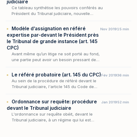
judiciaire
Ce tableau synthétise les pouvoirs conférés au
Président du Tribunal judiciaire, nouvelle
juridiction de droit commun issue de la fusion
entre le Tribunal de grande instance et le…
Modèle d’assignation en référé
Nov 2019
15 min
expertise par-devant le Président près
le Tribunal de grande instance (art. 145
CPC)
Avant même qu’un litige ne soit porté au fond,
une partie peut avoir un besoin pressant de
figer une preuve qui menace de disparaître
— un désordre affectant un ouvrage, une
Le référé probatoire (art. 145 du CPC)
Fév 2019
36 min
compta…
Au sein de la procédure de référé devant le
Tribunal judiciaire, l'article 145 du Code de
procédure civile occupe une place singulière :
il autorise une partie, avant tout procès,…
Ordonnance sur requête: procédure
Jan 2019
52 min
devant le Tribunal judiciaire
L'ordonnance sur requête obéit, devant le
Tribunal judiciaire, à un régime qui lui est
propre : compétence présidentielle, formes de
saisine, motivation renforcée de la