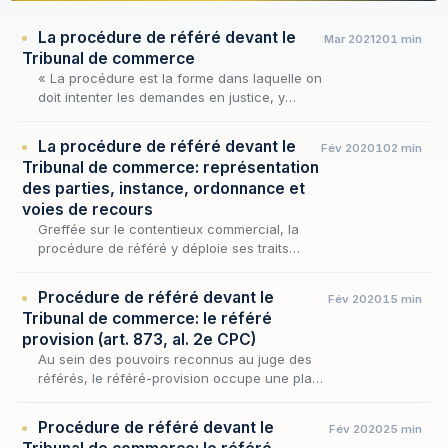
La procédure de référé devant le
Mar 2021
201 min
Tribunal de commerce
« La procédure est la forme dans laquelle on
doit intenter les demandes en justice, y
défendre, intervenir, instruire, juger, se
pourvoir contre les jugements et les exécuter
La procédure de référé devant le
Fév 2020
102 min
» (R.…
Tribunal de commerce: représentation
des parties, instance, ordonnance et
voies de recours
Greffée sur le contentieux commercial, la
procédure de référé y déploie ses traits
propres : représentation des parties libérée
du ministère d'avocat, instance
Procédure de référé devant le
Fév 2020
15 min
contradictoire menée…
Tribunal de commerce: le référé
provision (art. 873, al. 2e CPC)
Au sein des pouvoirs reconnus au juge des
référés, le référé-provision occupe une place
singulière : il autorise le créancier dont la
créance n'est pas sérieusement contestable
Procédure de référé devant le
Fév 2020
25 min
à o…