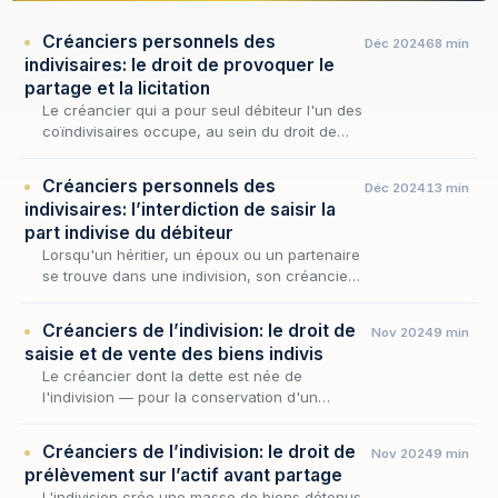
Créanciers personnels des
Déc 2024
68 min
indivisaires: le droit de provoquer le
partage et la licitation
Le créancier qui a pour seul débiteur l'un des
coïndivisaires occupe, au sein du droit de
l'indivision, une situation à part : exclu du
gage sur les biens indivis, frappé par l'int…
Créanciers personnels des
Déc 2024
13 min
indivisaires: l’interdiction de saisir la
part indivise du débiteur
Lorsqu'un héritier, un époux ou un partenaire
se trouve dans une indivision, son créancier
personnel — celui qui détient une créance
contre lui seul, et non contre la collectivité…
Créanciers de l’indivision: le droit de
Nov 2024
9 min
saisie et de vente des biens indivis
Le créancier dont la dette est née de
l'indivision — pour la conservation d'un
immeuble, l'entretien d'un fonds ou la gestion
de la masse commune — ne se heurte pas, en
Créanciers de l’indivision: le droit de
Nov 2024
9 min
principe, à…
prélèvement sur l’actif avant partage
L'indivision crée une masse de biens détenus