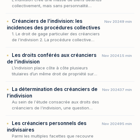
collectivement, mais sans personnalité
juridique propre : il n'existe ni patrimoine
d'affectation ni écran entre les biens indivis et
Créanciers de l’indivision: les
Nov 2024
9 min
l…
incidences des procédures collectives
1. Le droit de gage particulier des créanciers
de l'indivision 2. La procédure collective
ouverte avant la constitution de l'indivision 3.
La procédure collective ouverte après la…
Les droits conférés aux créanciers
Nov 2024
15 min
de l’indivision
L’indivision place côte à côte plusieurs
titulaires d’un même droit de propriété sur
une masse de biens qu’aucun d’eux ne
possède exclusivement. Cette configuration
La détermination des créanciers de
Nov 2024
37 min
soulève une que…
l’indivision
Au sein de l'étude consacrée aux droits des
créanciers de l'indivision, une question
liminaire commande toutes les autres : qui
sont, au juste, les créanciers de l'indivision,
Les créanciers personnels des
Nov 2024
95 min
et c…
indivisaires
Parmi les multiples facettes que recouvre