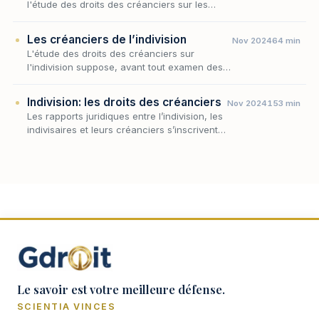
l'étude des droits des créanciers sur les
biens indivis, la situation des créanciers
personnels des indivisaires occupe une
Les créanciers de l’indivision
Nov 2024
64 min
place à part :…
L'étude des droits des créanciers sur
l'indivision suppose, avant tout examen des
voies de recouvrement, que l'on identifie le
titulaire de ces droits. Or l'indivision, masse
Indivision: les droits des créanciers
Nov 2024
153 min
de bi…
Les rapports juridiques entre l’indivision, les
indivisaires et leurs créanciers s’inscrivent
dans un cadre juridique singulier, fruit d’un
équilibre minutieux entre les droits des…
Le savoir est votre meilleure défense.
SCIENTIA VINCES