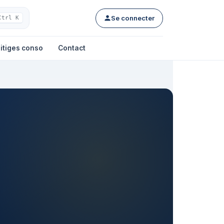
Se connecter
Ctrl K
itiges conso
Contact