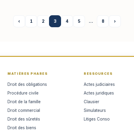
‹
1
2
3
4
5
…
8
›
MATIÈRES PHARES
RESSOURCES
Droit des obligations
Actes judiciaires
Procédure civile
Actes juridiques
Droit de la famille
Clausier
Droit commercial
Simulateurs
Droit des sûretés
Litiges Conso
Droit des biens