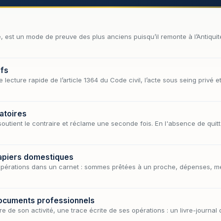
 est un mode de preuve des plus anciens puisqu’il remonte à l’Antiquité.
ifs
ecture rapide de l’article 1364 du Code civil, l’acte sous seing privé e
atoires
 soutient le contraire et réclame une seconde fois. En l'absence de qui
papiers domestiques
es opérations dans un carnet : sommes prêtées à un proche, dépenses, 
documents professionnels
re de son activité, une trace écrite de ses opérations : un livre-journa