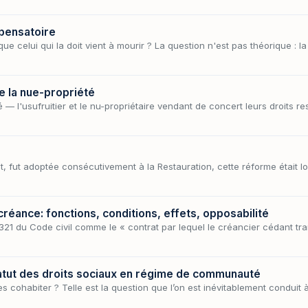
mpensatoire
ue celui qui la doit vient à mourir ? La question n'est pas théorique : 
de la nue-propriété
— l'usufruitier et le nu-propriétaire vendant de concert leurs droits 
uet, fut adoptée consécutivement à la Restauration, cette réforme était l
créance: fonctions, conditions, effets, opposabilité
1321 du Code civil comme le « contrat par lequel le créancier cédant tra
atut des droits sociaux en régime de communauté
s cohabiter ? Telle est la question que l’on est inévitablement conduit 