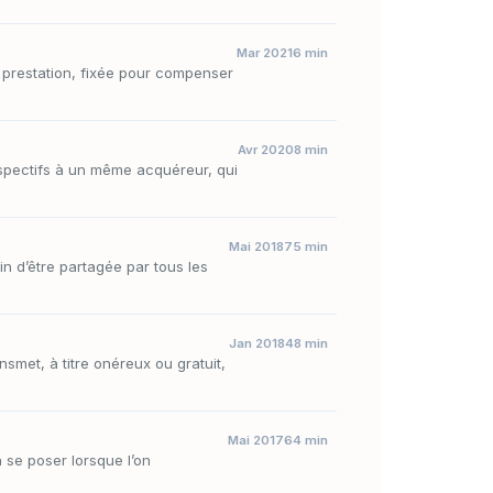
Mar 2021
6 min
la prestation, fixée pour compenser
Avr 2020
8 min
respectifs à un même acquéreur, qui
Mai 2018
75 min
oin d’être partagée par tous les
Jan 2018
48 min
nsmet, à titre onéreux ou gratuit,
Mai 2017
64 min
à se poser lorsque l’on