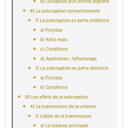
b) L’exigence d’un intérêt légitime
B) La subrogation conventionnelle
1) La subrogation ex parte creditoris
a) Principe
b) Ratio legis
c) Conditions
d) Application : l’affacturage
2) La subrogation ex parte debitoris
a) Principe
b) Conditions
III) Les effets de la subrogation
A) La transmission de la créance
1) L’objet de la transmission
a) La créance principale