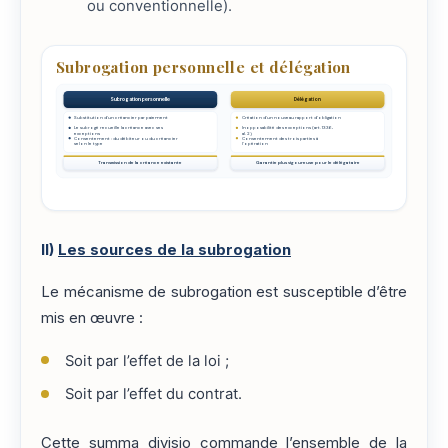
ou conventionnelle).
Subrogation personnelle et délégation
Subrogation personnelle
Délégation
Substitution d'un créancier par paiement
Création d'un nouveau rapport d'obligation
Le subrogé recueille la créance avec ses
Inopposabilité des exceptions (art. 1336,
exceptions
al. 2)
Consentement : du débiteur ou du créancier
Consentement des trois parties à
selon le type
l'opération
Transmission de la créance existante
Garantie plus vigoureuse pour le délégataire
II)
Les sources de la subrogation
Le mécanisme de subrogation est susceptible d’être
mis en œuvre :
Soit par l’effet de la loi ;
Soit par l’effet du contrat.
Cette summa divisio commande l’ensemble de la