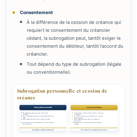
Consentement
À la différence de la cession de créance qui
requiert le consentement du créancier
cédant, la subrogation peut, tantôt exiger le
consentement du débiteur, tantôt l’accord du
créancier.
Tout dépend du type de subrogation (légale
ou conventionnelle).
Subrogation personnelle et cession de
créance
Subrogation personnelle
Cession de créance
Modalité de paiement par un tiers (le
Transmission de la créance à titre onéreux
solvens)
ou gratuit
Recours plafonné au montant effectivement
Le cessionnaire peut réclamer le nominal
payé
de la créance
Opposable de plein droit, sans formalité
Opposable aux tiers après notification
(art. 1324)
Consentement : du débiteur ou du créancier
Requiert le consentement du créancier
selon le type
cédant
Une simple modalité de paiement
Une opération translative de créance