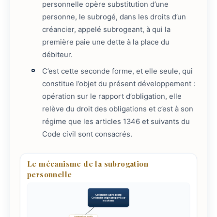
personnelle opère substitution d’une
personne, le subrogé, dans les droits d’un
créancier, appelé subrogeant, à qui la
première paie une dette à la place du
débiteur.
C’est cette seconde forme, et elle seule, qui
constitue l’objet du présent développement :
opération sur le rapport d’obligation, elle
relève du droit des obligations et c’est à son
régime que les articles 1346 et suivants du
Code civil sont consacrés.
Le mécanisme de la subrogation
personnelle
Créancier subrogeant
Créancier originaire payé par
le solvens
transmet ses droits
paie la dette