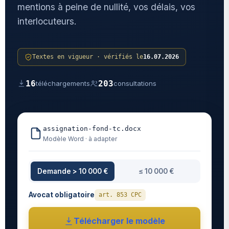
mentions à peine de nullité, vos délais, vos
interlocuteurs.
Textes en vigueur · vérifiés le
16.07.2026
16
203
téléchargements
consultations
assignation-fond-tc.docx
Modèle Word · à adapter
Demande > 10 000 €
≤ 10 000 €
Avocat obligatoire
art. 853 CPC
Télécharger le modèle