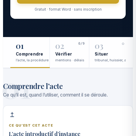
Gratuit · format Word · sans inscription
01
02
03
0/9
○
Comprendre
Vérifier
Situer
l’acte, la procédure
mentions · délais
tribunal, huissier, avocat
c
01
Comprendre l’acte
Ce qu’il est, quand l’utiliser, comment il se déroule.
CE QU’EST CET ACTE
L’acte introductif d’instance