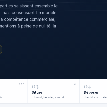
parties saisissent ensemble le
, mais consensuel. Le modèle
 : la compétence commerciale,
entions à peine de nullité, la
03
04
0/7
○
Situer
Déposer
is
tribunal, huissier, avocat
checklist + modè