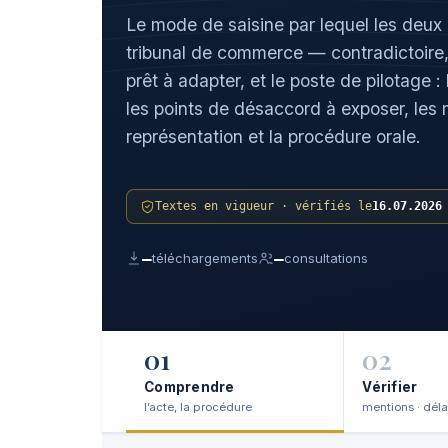
Le mode de saisine par lequel les deux 
tribunal de commerce — contradictoire
prêt à adapter, et le poste de pilotage
les points de désaccord à exposer, les m
représentation et la procédure orale.
Textes en vigueur · vérifiés le
16.07.2026
—
—
téléchargements
consultations
01
02
Comprendre
Vérifier
l’acte, la procédure
mentions · déla