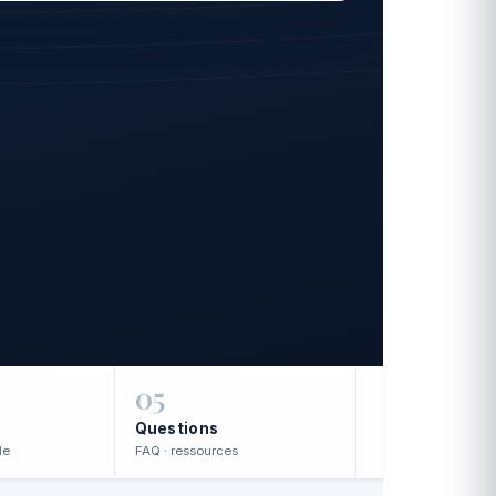
05
Questions
le
FAQ · ressources