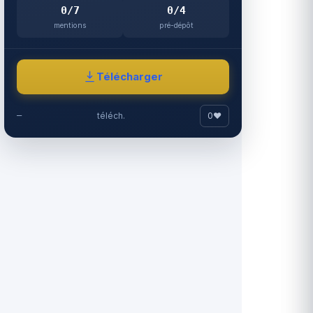
0/7
0/4
mentions
pré-dépôt
Télécharger
0
♥
—
téléch.