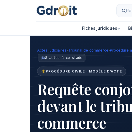
Fiches juridiques
B
Actes judiciaires
›
Tribunal de commerce
›
Procédure a
8 actes à ce stade
PROCÉDURE CIVILE · MODÈLE D’ACTE
Requête conjo
devant le trib
commerce