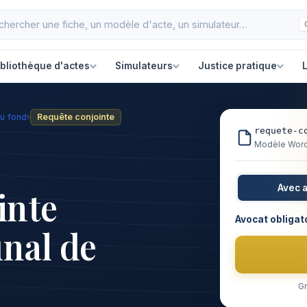
ibliothèque d'actes
Simulateurs
Justice pratique
L
u fond
›
Requête conjointe
requete-c
Modèle Word 
Avec 
inte
Avocat obligat
unal de
Gr