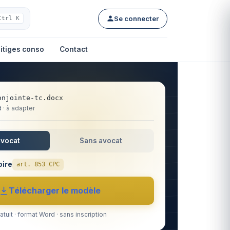
Se connecter
Ctrl K
itiges conso
Contact
onjointe-tc.docx
· à adapter
avocat
Sans avocat
oire
art. 853 CPC
Télécharger le modèle
atuit · format Word · sans inscription