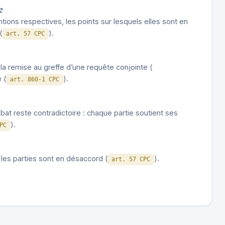
e
tions respectives, les points sur lesquels elles sont en
(
).
art. 57 CPC
a remise au greffe d’une requête conjointe (
 (
).
art. 860-1 CPC
bat reste contradictoire : chaque partie soutient ses
).
PC
 les parties sont en désaccord (
).
art. 57 CPC