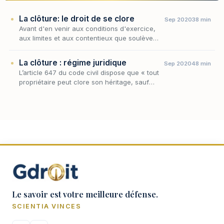
La clôture: le droit de se clore
Sep 2020
38 min
Avant d'en venir aux conditions d'exercice,
aux limites et aux contentieux que soulève
l'édification d'une clôture, il faut s'arrêter sur
la prérogative elle-même : ce droit de se…
La clôture : régime juridique
Sep 2020
48 min
L’article 647 du code civil dispose que « tout
propriétaire peut clore son héritage, sauf
l’exception portée en l’article 682. »
Le savoir est votre meilleure défense.
SCIENTIA VINCES