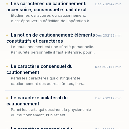
Les caractères du cautionnement:
Déc 2021
42 min
accessoire, consensuel et unilatéral
Étudier les caractères du cautionnement,
c'est éprouver la définition de l'opération à
l'aune de ses traits permanents : une fois
admis que cette sûreté repose sur
La notion de cautionnement: éléments
Déc 2021
83 min
l'adjonction d'u…
constitutifs et caractères
Le cautionnement est une sûreté personnelle.
Par sûreté personnelle il faut entendre, pour
mémoire « l’engagement pris envers le
créancier par un tiers non tenu à la dette qui
Le caractère consensuel du
Déc 2021
17 min
disp…
cautionnement
Parmi les caractères qui distinguent le
cautionnement des autres sûretés, l'un
commande tous les autres : le lien qui unit la
caution au créancier procède toujours d'un
Le caractère unilatéral du
Déc 2021
12 min
accord de v…
cautionnement
Parmi les traits qui dessinent la physionomie
du cautionnement, l'un retient
particulièrement l'attention : l'engagement de
la caution n'appelle, en principe, aucune