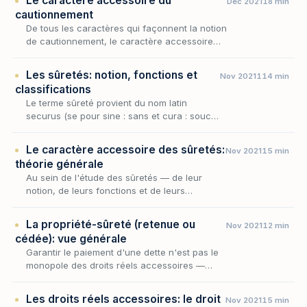
Le caractère accessoire du
Déc 2021
18 min
contrepartie d…
cautionnement
De tous les caractères qui façonnent la notion
de cautionnement, le caractère accessoire
est sans doute le plus déterminant : c'est lui
qui subordonne le sort de l'engagement de
Les sûretés: notion, fonctions et
Nov 2021
114 min
la…
classifications
Le terme sûreté provient du nom latin
securus (se pour sine : sans et cura : souci)
qui signifie littéralement exempt de tout
danger, en sécurité, où l’on n’a rien à
Le caractère accessoire des sûretés:
Nov 2021
15 min
craindre.
théorie générale
Au sein de l'étude des sûretés — de leur
notion, de leurs fonctions et de leurs
classifications —, le caractère accessoire
occupe une place singulière : il ne décrit pas
La propriété-sûreté (retenue ou
Nov 2021
12 min
une catégo…
cédée): vue générale
Garantir le paiement d'une dette n'est pas le
monopole des droits réels accessoires —
gage, hypothèque, nantissement. Le droit réel
principal par excellence, la propriété, peut
Les droits réels accessoires: le droit
Nov 2021
15 min
tou…