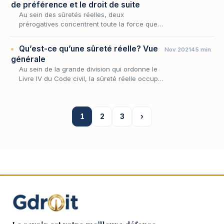
de préférence et le droit de suite
Au sein des sûretés réelles, deux
prérogatives concentrent toute la force que
le créancier tire de l'affectation d'un bien : le
droit de préférence, qui lui assure d'être payé
Qu’est-ce qu’une sûreté réelle? Vue
Nov 2021
45 min
avan…
générale
Au sein de la grande division qui ordonne le
Livre IV du Code civil, la sûreté réelle occupe
une place singulière : là où la sûreté
personnelle adjoint au débiteur un second
patrim…
1
2
3
›