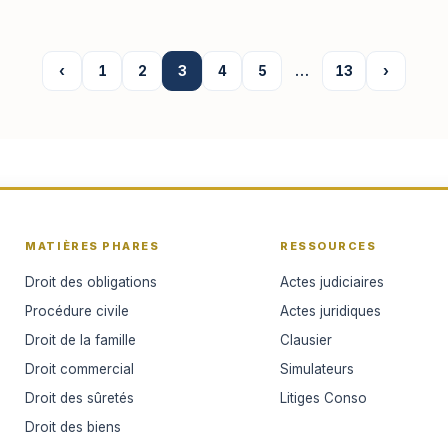
‹
1
2
3
4
5
…
13
›
MATIÈRES PHARES
RESSOURCES
Droit des obligations
Actes judiciaires
Procédure civile
Actes juridiques
Droit de la famille
Clausier
Droit commercial
Simulateurs
Droit des sûretés
Litiges Conso
Droit des biens