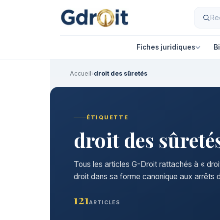
Fiches juridiques
B
Accueil
›
droit des sûretés
ÉTIQUETTE
droit des sûreté
Tous les articles G-Droit rattachés à « dro
droit dans sa forme canonique aux arrêts d
121
ARTICLES