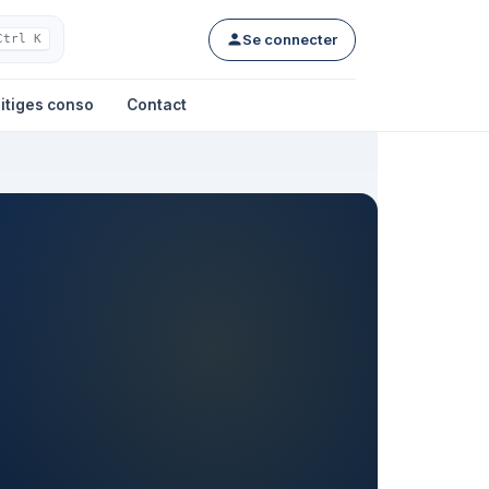
Se connecter
Ctrl K
itiges conso
Contact